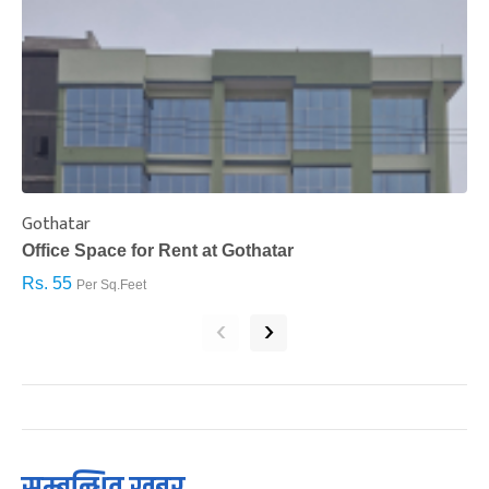
Gothatar
S
Office Space for Rent at Gothatar
H
Rs. 55
R
Per Sq.Feet
‹
›