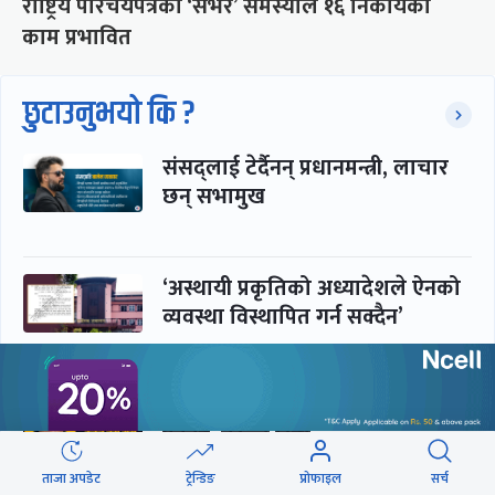
राष्ट्रिय परिचयपत्रको ‘सर्भर’ समस्याले १६ निकायका
काम प्रभावित
छुटाउनुभयो कि ?
संसद्लाई टेर्दैनन् प्रधानमन्त्री, लाचार
छन् सभामुख
‘अस्थायी प्रकृतिको अध्यादेशले ऐनको
व्यवस्था विस्थापित गर्न सक्दैन’
सरकार-प्रसाईं लुकामारी : छिनमै
पक्राउ, तुरुन्तै रिहा
ताजा अपडेट
ट्रेन्डिङ
प्रोफाइल
सर्च