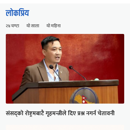
लोकप्रिय
२४ घण्टा
यो साता
यो महिना
संसद्को रोष्ट्रमबाटै गृहमन्त्रीले दिए प्रश्न नगर्न चेतावनी