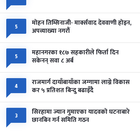
मोहन तिम्सिनाजी- मार्क्सवाद देववाणी होइन,
५
अपव्याख्या नगरौं
महानगरका १८७ सहकारीले फिर्ता दिन
५
सकेनन् सवा ८ अर्ब
राजमार्ग दायाँबायाँका जग्गामा लाग्ने विकास
४
कर ५ प्रतिशत बिन्दु बढाइँदै
सिरहामा ज्यान गुमाएका यादवको घटनाबारे
३
छानबिन गर्न समिति गठन