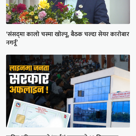
‘संसद्‍मा कालो चस्मा खोल्नू, बैठक चल्दा सेयर कारोबार
नगर्नू’