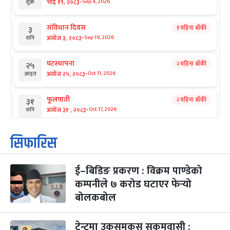
-
भाद्र १९, २०८३
Sep 4, 2026
शुक्र
संविधान दिवस
१ महिना बाँकी
३
-
असोज ३, २०८३
Sep 19, 2026
शनि
घटस्थापना
२ महिना बाँकी
२५
-
असोज २५, २०८३
Oct 11, 2026
आइत
फूलपाती
२ महिना बाँकी
३१
-
असोज ३१ , २०८३
Oct 17, 2026
शनि
कार्तिक सङ्क्रान्ति
२ महिना बाँकी
१
सिफारिस
-
कार्तिक १, २०८३
Oct 18, 2026
आइत
ई–बिडिङ प्रकरण : विक्रम पाण्डेको
महानवमी
२ महिना बाँकी
३
-
कम्पनीले ७ करोड घटाएर फेर्‍यो
कार्तिक ३, २०८३
Oct 20, 2026
मंगल
बोलकबोल
विजयादशमी
२ महिना बाँकी
४
-
कार्तिक ४, २०८३
Oct 21, 2026
बुध
टेन्टमा उकुसमुकुस सुकुमवासी :