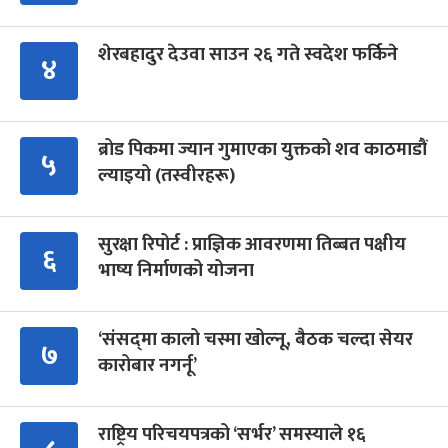
शेरबहादुर देउवा साउन २६ गते स्वदेश फर्किने
४
ब्रोड पिकमा ज्यान गुमाएका युक्तको शव काठमाडौं
५
ल्याइयो (तस्वीरहरू)
सुरक्षा रिपोर्ट : प्राज्ञिक आवरणमा तिब्बत पक्षीय
६
भाष्य निर्माणको योजना
‘संसद्‍मा कालो चस्मा खोल्नू, बैठक चल्दा सेयर
७
कारोबार नगर्नू’
राष्ट्रिय परिचयपत्रको ‘सर्भर’ समस्याले १६