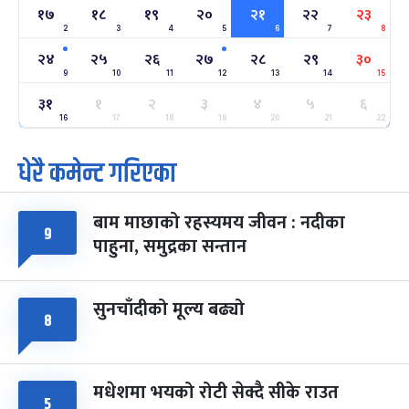
१७
१८
१९
२०
२१
२२
२३
2
3
4
5
6
7
8
अन्तराष्ट्रिय नारी दिवस
७ महिना बाँकी
२४
-
फाल्गुन २४, २०८३
Mar 8, 2027
सोम
२४
२५
२६
२७
२८
२९
३०
9
10
11
12
13
14
15
ग्याल्पो ल्होसार
७ महिना बाँकी
२५
३१
१
२
३
४
५
६
-
फाल्गुन २५, २०८३
Mar 9, 2027
मंगल
16
17
18
19
20
21
22
धेरै कमेन्ट गरिएका
पूर्णिमा व्रत
७ महिना बाँकी
७
-
चैत्र ७, २०८३
Mar 21, 2027
आइत
बाम माछाको रहस्यमय जीवन : नदीका
फागुपूर्णिमा
७ महिना बाँकी
८
९
पाहुना, समुद्रका सन्तान
-
चैत्र ८, २०८३
Mar 22, 2027
सोम
सुनचाँदीको मूल्य बढ्यो
८
मधेशमा भयको रोटी सेक्दै सीके राउत
५