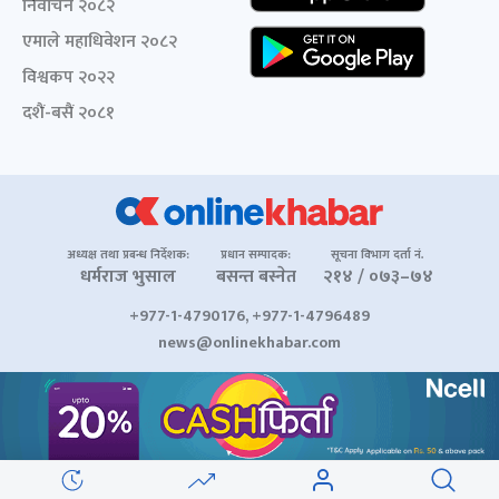
निर्वाचन २०८२
एमाले महाधिवेशन २०८२
विश्वकप २०२२
दशैं-बसैं २०८१
अध्यक्ष तथा प्रबन्ध निर्देशक:
प्रधान सम्पादक:
सूचना विभाग दर्ता नं.
धर्मराज भुसाल
बसन्त बस्नेत
२१४ / ०७३–७४
+977-1-4790176, +977-1-4796489
news@onlinekhabar.com
© २००६-२०२६ Onlinekhabar.com सर्वाधिकार सुरक्षित