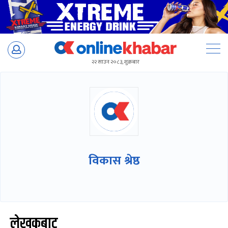
Skip
to
२२ साउन २०८३, शुक्रबार
content
विकास श्रेष्ठ
लेखकबाट