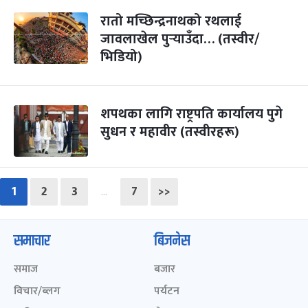
रातो मच्छिन्द्रनाथको रथलाई
जावलाखेल पुर्‍याउँदा… (तस्वीर/
भिडियो)
शपथका लागि राष्ट्रपति कार्यालय पुगे
सुधन र महावीर (तस्वीरहरू)
1
2
3
7
>>
…
समाचार
बिजनेस
समाज
बजार
विचार/ब्लग
पर्यटन