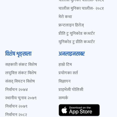
चालीस मुनिका चालीस- २०८२
चालीस मुनिका चालीस- २०८१
मेरो कथा
फ्रन्टलाइन हिरोज्
प्रीति टु युनिकोड कन्भर्टर
युनिकोड टु प्रीति कन्भर्टर
विशेष शृङ्खला
अनलाइनखबर
सहकारी संकट विशेष
हाम्रो टिम
लघुवित्त संकट विशेष
प्रयोगका सर्त
संसद् विघटन विशेष
विज्ञापन
निर्वाचन २०७४
प्राइभेसी पोलिसी
स्थानीय चुनाव २०७९
सम्पर्क
निर्वाचन २०७९
निर्वाचन २०८२