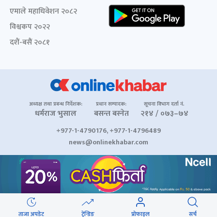
एमाले महाधिवेशन २०८२
विश्वकप २०२२
दशैं-बसैं २०८१
अध्यक्ष तथा प्रबन्ध निर्देशक:
प्रधान सम्पादक:
सूचना विभाग दर्ता नं.
धर्मराज भुसाल
बसन्त बस्नेत
२१४ / ०७३–७४
+977-1-4790176, +977-1-4796489
news@onlinekhabar.com
© २००६-२०२६ Onlinekhabar.com सर्वाधिकार सुरक्षित
ताजा अपडेट
ट्रेन्डिङ
प्रोफाइल
सर्च