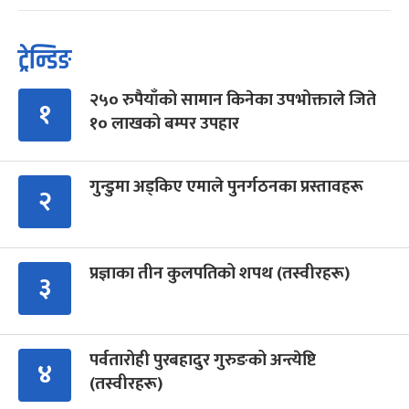
ट्रेन्डिङ
२५० रुपैयाँको सामान किनेका उपभोक्ताले जिते
१
१० लाखको बम्पर उपहार
गुन्डुमा अड्किए एमाले पुनर्गठनका प्रस्तावहरू
२
प्रज्ञाका तीन कुलपतिको शपथ (तस्वीरहरू)
३
पर्वतारोही पुरबहादुर गुरुङको अन्त्येष्टि
४
(तस्वीरहरू)