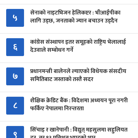
सेनाको नाइटभिजन हेलिकप्टर : भीआईपीका
५
लागि उड्छ, जनताको ज्यान बचाउन उड्दैन
कांग्रेस संस्थापन इतर समूहको राष्ट्रिय भेलालाई
६
देउवाले सम्बोधन गर्ने
प्रधानमन्त्री बालेनले ल्याएको विधेयक संसदीय
७
समितिबाट जस्ताको तस्तै सदर
शैक्षिक क्रेडिट बैंक : विदेशमा अध्ययन पूरा नगरी
८
फर्किए नेपालमा निरन्तरता
सिँचाइ र खानेपानी : विद्युत् महसुलमा सहुलियत
९
दर, तर १३ प्रतिशत भ्याटको भार