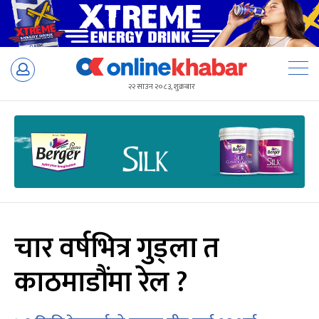
Skip
to
२२ साउन २०८३, शुक्रबार
content
चार वर्षभित्र गुड्ला त
काठमाडौंमा रेल ?