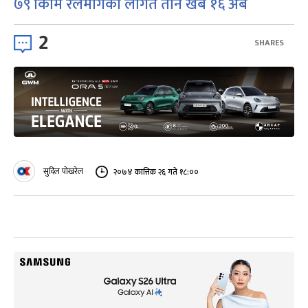
७९ किमि रेलमार्गको लागत तीन खर्ब १६ अर्ब
2
SHARES
सुदिल पोखरेल
२०७४ कात्तिक २६ गते १८:००