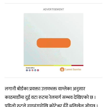
लगानी बोर्डका प्रवक्ता उत्तमभक्त वाग्लेका अनुसार
काठमाडौंमा दुई वटा रुटमा रेलमार्ग सम्भव देखिएको छ ।
पहिलो रुटले नागढुंगादेखि कोटेश्वर हुँदै धुलिखेल जोड्छ ।