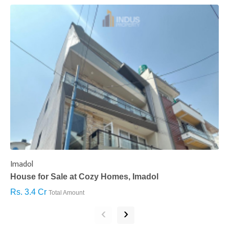
Imadol
B
House for Sale at Cozy Homes, Imadol
B
Rs. 3.4 Cr
R
Total Amount
‹
›