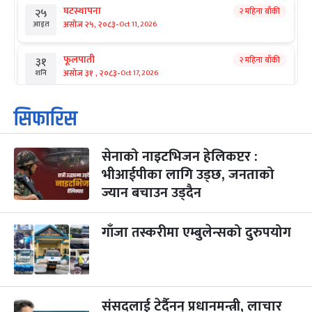
घटस्थापना
२ महिना बाँकी
२५
-
असोज २५, २०८३
Oct 11, 2026
आइत
फूलपाती
२ महिना बाँकी
३१
-
असोज ३१ , २०८३
Oct 17, 2026
शनि
कार्तिक सङ्क्रान्ति
२ महिना बाँकी
१
सिफारिस
-
कार्तिक १, २०८३
Oct 18, 2026
आइत
सेनाको नाइटभिजन हेलिकप्टर :
महानवमी
२ महिना बाँकी
३
-
भीआईपीका लागि उड्छ, जनताको
कार्तिक ३, २०८३
Oct 20, 2026
मंगल
ज्यान बचाउन उड्दैन
विजयादशमी
२ महिना बाँकी
४
-
कार्तिक ४, २०८३
Oct 21, 2026
बुध
गाँजा तस्करीमा एम्बुलेन्सको दुरुपयोग
पापा‌ङ्कुशा एकादशी व्रत
२ महिना बाँकी
५
-
कार्तिक ५, २०८३
Oct 22, 2026
बिहि
संसद्लाई टेर्दैनन् प्रधानमन्त्री, लाचार
कुकुर तिहार
३ महिना बाँकी
२२