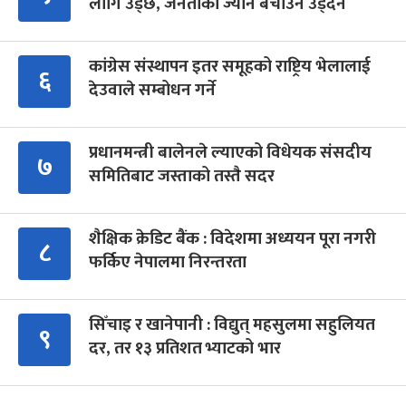
लागि उड्छ, जनताको ज्यान बचाउन उड्दैन
कांग्रेस संस्थापन इतर समूहको राष्ट्रिय भेलालाई
६
देउवाले सम्बोधन गर्ने
प्रधानमन्त्री बालेनले ल्याएको विधेयक संसदीय
७
समितिबाट जस्ताको तस्तै सदर
शैक्षिक क्रेडिट बैंक : विदेशमा अध्ययन पूरा नगरी
८
फर्किए नेपालमा निरन्तरता
सिँचाइ र खानेपानी : विद्युत् महसुलमा सहुलियत
९
दर, तर १३ प्रतिशत भ्याटको भार