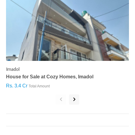
Imadol
B
House for Sale at Cozy Homes, Imadol
B
Rs. 3.4 Cr
R
Total Amount
‹
›