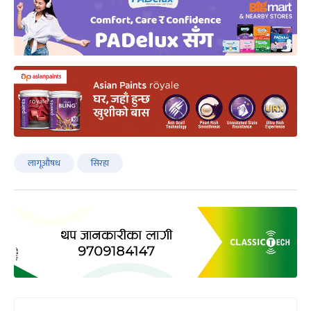
लागूऔषध
सिरहा