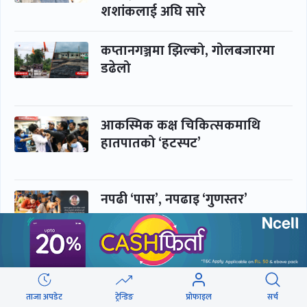
शशांकलाई अघि सारे
कप्तानगञ्जमा झिल्को, गोलबजारमा
डढेलो
आकस्मिक कक्ष चिकित्सकमाथि
हातपातको ‘हटस्पट’
नपढी ‘पास’, नपढाइ ‘गुणस्तर’
समाचार
बिजनेस
ताजा अपडेट
ट्रेन्डिङ
प्रोफाइल
सर्च