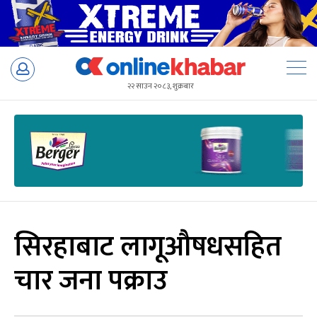
Skip
to
२२ साउन २०८३, शुक्रबार
content
सिरहाबाट लागूऔषधसहित
चार जना पक्राउ