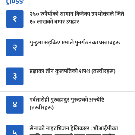
ट्रेन्डिङ
२५० रुपैयाँको सामान किनेका उपभोक्ताले जिते
१
१० लाखको बम्पर उपहार
गुन्डुमा अड्किए एमाले पुनर्गठनका प्रस्तावहरू
२
प्रज्ञाका तीन कुलपतिको शपथ (तस्वीरहरू)
३
पर्वतारोही पुरबहादुर गुरुङको अन्त्येष्टि
४
(तस्वीरहरू)
सेनाको नाइटभिजन हेलिकप्टर : भीआईपीका
५