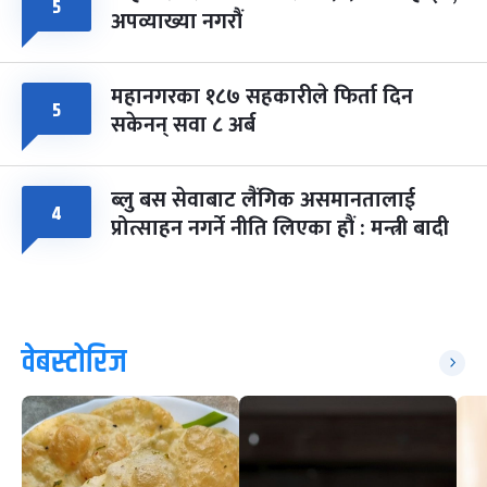
५
अपव्याख्या नगरौं
महानगरका १८७ सहकारीले फिर्ता दिन
५
सकेनन् सवा ८ अर्ब
ब्लु बस सेवाबाट लैंगिक असमानतालाई
४
प्रोत्साहन नगर्ने नीति लिएका हौं : मन्त्री बादी
वेबस्टोरिज