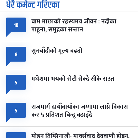
धेरै कमेन्ट गरिएका
पूर्णिमा व्रत
७ महिना बाँकी
७
-
चैत्र ७, २०८३
Mar 21, 2027
आइत
बाम माछाको रहस्यमय जीवन : नदीका
फागुपूर्णिमा
१०
७ महिना बाँकी
८
पाहुना, समुद्रका सन्तान
-
चैत्र ८, २०८३
Mar 22, 2027
सोम
सुनचाँदीको मूल्य बढ्यो
८
मधेशमा भयको रोटी सेक्दै सीके राउत
५
राजमार्ग दायाँबायाँका जग्गामा लाग्ने विकास
५
कर ५ प्रतिशत बिन्दु बढाइँदै
मोहन तिम्सिनाजी- मार्क्सवाद देववाणी होइन,