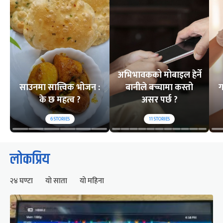
अभिभावकको मोबाइल हेर्ने
साउनमा सात्त्विक भोजन :
बानीले बच्चामा कस्तो
ग
के छ महत्व ?
असर पर्छ ?
6
STORIES
11
STORIES
लोकप्रिय
२४ घण्टा
यो साता
यो महिना