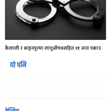
कैलाली र कञ्चनपुरमा लागूऔषधसहित ११ जना पक्राउ
यो पनि