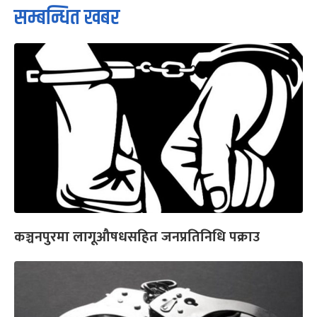
सम्बन्धित खबर
कञ्चनपुरमा लागूऔषधसहित जनप्रतिनिधि पक्राउ