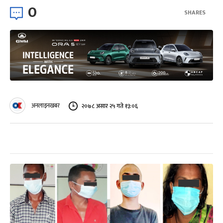
0
SHARES
अनलाइनखबर
२०७८ असार २५ गते १३:०६