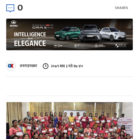
0
SHARES
अनलाइनखबर
२०७९ माघ ३ गते १७:४०