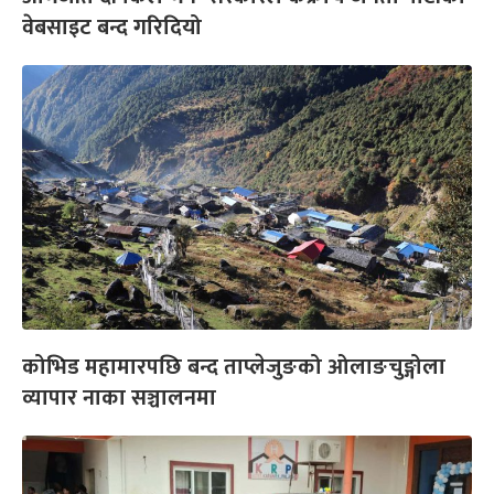
वेबसाइट बन्द गरिदियो
कोभिड महामारपछि बन्द ताप्लेजुङको ओलाङचुङ्गोला
व्यापार नाका सञ्चालनमा