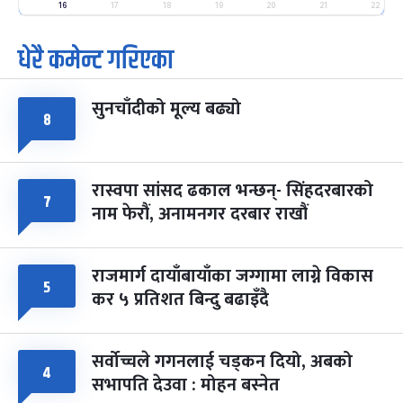
-
16
17
18
19
20
21
22
फाल्गुन २५, २०८३
Mar 9, 2027
मंगल
धेरै कमेन्ट गरिएका
पूर्णिमा व्रत
७ महिना बाँकी
७
-
चैत्र ७, २०८३
Mar 21, 2027
आइत
सुनचाँदीको मूल्य बढ्यो
८
फागुपूर्णिमा
७ महिना बाँकी
८
-
चैत्र ८, २०८३
Mar 22, 2027
सोम
रास्वपा सांसद ढकाल भन्छन्- सिंहदरबारको
७
नाम फेरौं, अनामनगर दरबार राखौं
राजमार्ग दायाँबायाँका जग्गामा लाग्ने विकास
५
कर ५ प्रतिशत बिन्दु बढाइँदै
सर्वोच्चले गगनलाई चड्कन दियो, अबको
४
सभापति देउवा : मोहन बस्नेत