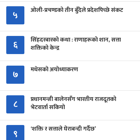
ओली-प्रचण्डको तीन बुँदेले प्रदेशपिच्छे संकट
५
सिंहदरबारको कथा : राणाहरूको शान, सत्ता
६
शक्तिको केन्द्र
मधेसको अयोध्याकरण
७
प्रधानमन्त्री बालेनसँग भारतीय राजदूतको
८
भेटवार्ता सकियो
‘शक्ति र सत्ताले घेराबन्दी गर्दैछ’
९