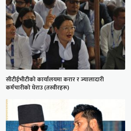
सीटीईभीटीको कार्यालयमा करार र ज्यालादारी
कर्मचारीको घेराउ (तस्वीरहरू)