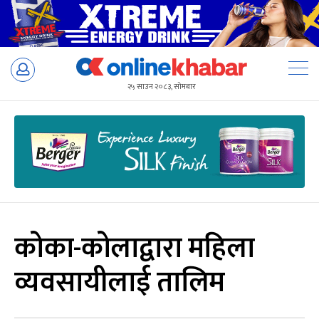
Skip
to
२५ साउन २०८३, सोमबार
content
कोका-कोलाद्वारा महिला
व्यवसायीलाई तालिम