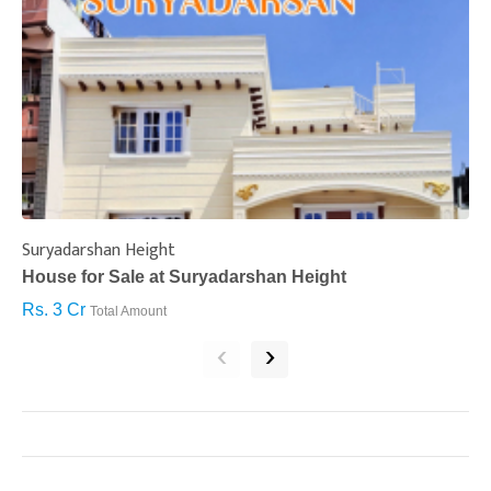
Suryadarshan Height
L
House for Sale at Suryadarshan Height
H
Rs. 3 Cr
R
Total Amount
‹
›