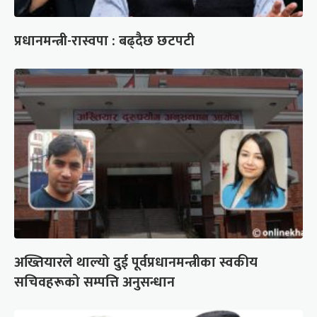
प्रधानमन्त्री-रास्वपा : बढ्दैछ छटपटी
अख्तियारले थाल्यो दुई पूर्वप्रधानमन्त्रीका स्वकीय
सचिवहरूको सम्पत्ति अनुसन्धान