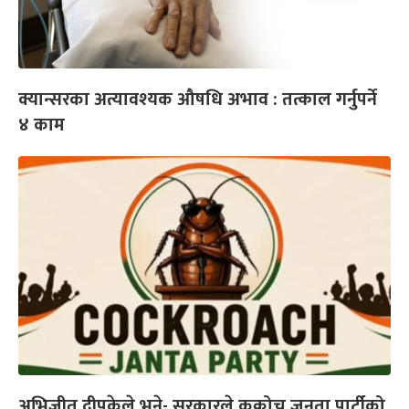
क्यान्सरका अत्यावश्यक औषधि अभाव : तत्काल गर्नुपर्ने
४ काम
अभिजीत दीपकेले भने- सरकारले कक्रोच जनता पार्टीको