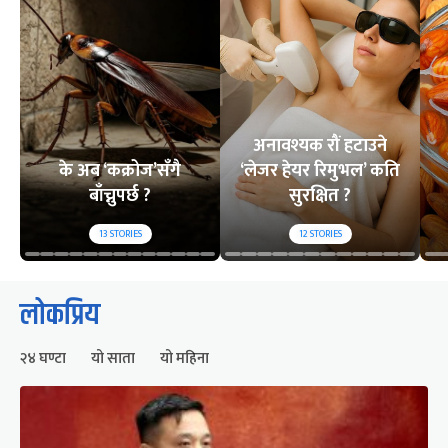
अनावश्यक रौं हटाउने
के अब ‘कक्रोज’सँगै
‘लेजर हेयर रिमुभल’ कति
बाँच्नुपर्छ ?
सुरक्षित ?
13
STORIES
12
STORIES
लोकप्रिय
२४ घण्टा
यो साता
यो महिना