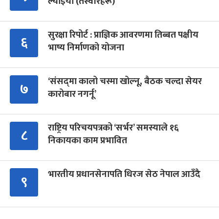
ल्याइयो (तस्वीरहरू)
सुरक्षा रिपोर्ट : प्राज्ञिक आवरणमा तिब्बत पक्षीय
६
भाष्य निर्माणको योजना
‘संसद्‍मा कालो चस्मा खोल्नू, बैठक चल्दा सेयर
७
कारोबार नगर्नू’
राष्ट्रिय परिचयपत्रको ‘सर्भर’ समस्याले १६
८
निकायका काम प्रभावित
भारतीय प्रधानसेनापति धिरज सेठ नेपाल आउँदै
९