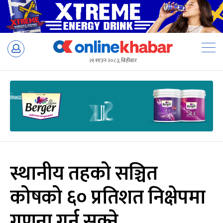
Skip
to
२१ साउन २०८३, बिहीबार
content
स्थानीय तहको सञ्चित
कोषको ६० प्रतिशत निक्षेपमा
गणना गर्न सक्ने