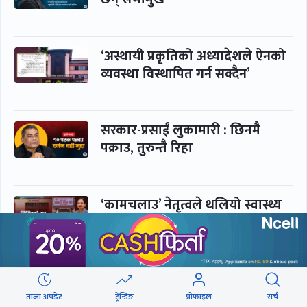
‘अस्थायी प्रकृतिको अध्यादेशले ऐनको
व्यवस्था विस्थापित गर्न सक्दैन’
सरकार-प्रसाईं लुकामारी : छिनमै
पक्राउ, तुरुन्तै रिहा
‘कामचलाउ’ नेतृत्वले थलियो स्वास्थ्य
क्षेत्र
पूर्णबहादुर-शेखर : पार्टी सभापति
ताक्थे, विभाजनको संघारमा
ताजा अपडेट
ट्रेन्डिङ
प्रोफाइल
सर्च