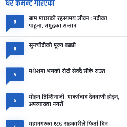
धेरै कमेन्ट गरिएका
पूर्णिमा व्रत
७ महिना बाँकी
७
-
चैत्र ७, २०८३
Mar 21, 2027
आइत
बाम माछाको रहस्यमय जीवन : नदीका
९
फागुपूर्णिमा
७ महिना बाँकी
८
पाहुना, समुद्रका सन्तान
-
चैत्र ८, २०८३
Mar 22, 2027
सोम
सुनचाँदीको मूल्य बढ्यो
८
मधेशमा भयको रोटी सेक्दै सीके राउत
५
मोहन तिम्सिनाजी- मार्क्सवाद देववाणी होइन,
५
अपव्याख्या नगरौं
महानगरका १८७ सहकारीले फिर्ता दिन