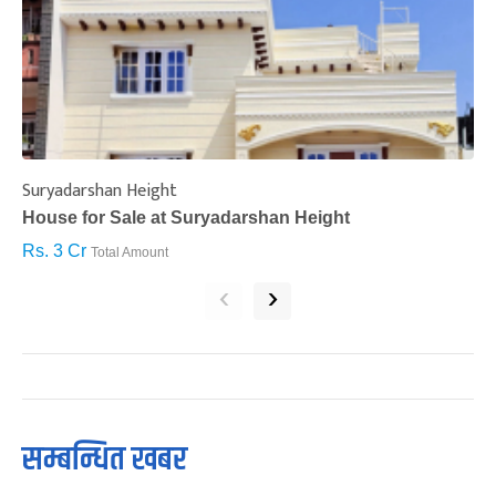
Suryadarshan Height
L
House for Sale at Suryadarshan Height
H
Rs. 3 Cr
R
Total Amount
‹
›
सम्बन्धित खबर