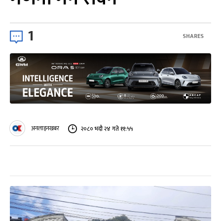
1
SHARES
अनलाइनखबर
२०८० भदौ २४ गते ११:५५