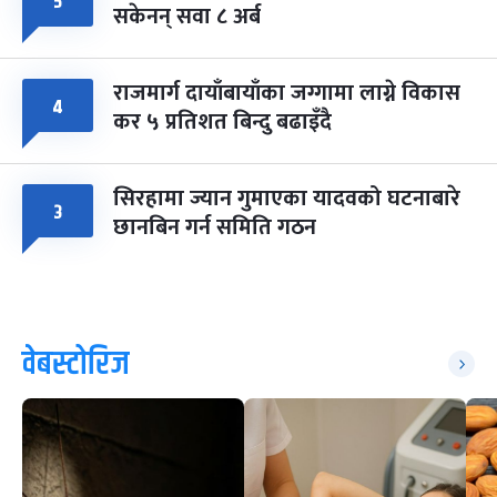
५
सकेनन् सवा ८ अर्ब
राजमार्ग दायाँबायाँका जग्गामा लाग्ने विकास
४
कर ५ प्रतिशत बिन्दु बढाइँदै
सिरहामा ज्यान गुमाएका यादवको घटनाबारे
३
छानबिन गर्न समिति गठन
वेबस्टोरिज