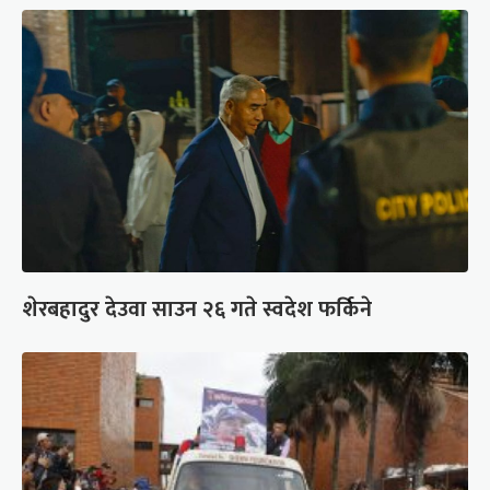
शेरबहादुर देउवा साउन २६ गते स्वदेश फर्किने