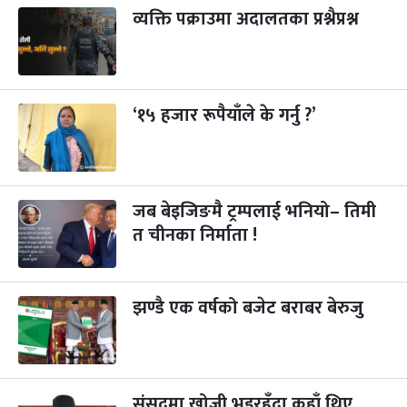
व्यक्ति पक्राउमा अदालतका प्रश्नैप्रश्न
कुकुर तिहार
३ महिना बाँकी
२२
-
कार्तिक २२, २०८३
Nov 8, 2026
आइत
गाई पूजा
३ महिना बाँकी
२३
-
कार्तिक २३, २०८३
Nov 9, 2026
सोम
‘१५ हजार रूपैयाँले के गर्नु ?’
गोरुपुजा
३ महिना बाँकी
२४
-
कार्तिक २४, २०८३
Nov 10, 2026
मंगल
जब बेइजिङमै ट्रम्पलाई भनियो– तिमी
भाइटीका
३ महिना बाँकी
२५
-
कार्तिक २५, २०८३
Nov 11, 2026
बुध
त चीनका निर्माता !
छठपर्व
३ महिना बाँकी
२९
-
कार्तिक २९, २०८३
Nov 15, 2026
आइत
झण्डै एक वर्षको बजेट बराबर बेरुजु
क्रिसमस डे
४ महिना बाँकी
१०
-
पौष १०, २०८३
Dec 25, 2026
शुक्र
तमुल्होछार
संसद्‌मा खोजी भइरहँदा कहाँ थिए
४ महिना बाँकी
१५