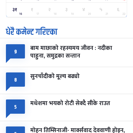
३१
१
२
३
४
५
६
ग्याल्पो ल्होसार
७ महिना बाँकी
२५
-
16
17
18
19
20
21
22
फाल्गुन २५, २०८३
Mar 9, 2027
मंगल
धेरै कमेन्ट गरिएका
पूर्णिमा व्रत
७ महिना बाँकी
७
-
चैत्र ७, २०८३
Mar 21, 2027
आइत
बाम माछाको रहस्यमय जीवन : नदीका
९
फागुपूर्णिमा
७ महिना बाँकी
८
पाहुना, समुद्रका सन्तान
-
चैत्र ८, २०८३
Mar 22, 2027
सोम
सुनचाँदीको मूल्य बढ्यो
८
मधेशमा भयको रोटी सेक्दै सीके राउत
५
मोहन तिम्सिनाजी- मार्क्सवाद देववाणी होइन,