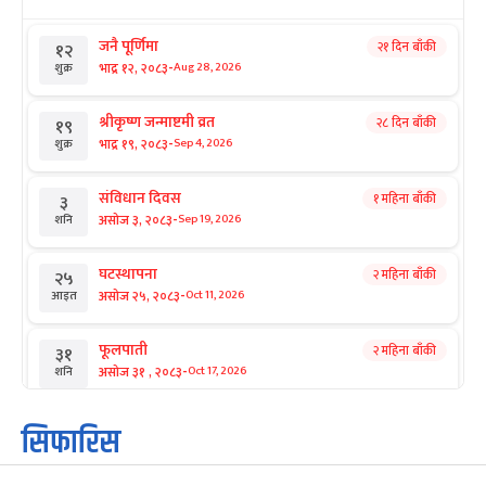
जनै पूर्णिमा
२१ दिन बाँकी
१२
-
भाद्र १२, २०८३
Aug 28, 2026
शुक्र
श्रीकृष्ण जन्माष्टमी व्रत
२८ दिन बाँकी
१९
-
भाद्र १९, २०८३
Sep 4, 2026
शुक्र
संविधान दिवस
१ महिना बाँकी
३
-
असोज ३, २०८३
Sep 19, 2026
शनि
घटस्थापना
२ महिना बाँकी
२५
-
असोज २५, २०८३
Oct 11, 2026
आइत
फूलपाती
२ महिना बाँकी
३१
-
असोज ३१ , २०८३
Oct 17, 2026
शनि
कार्तिक सङ्क्रान्ति
२ महिना बाँकी
१
सिफारिस
-
कार्तिक १, २०८३
Oct 18, 2026
आइत