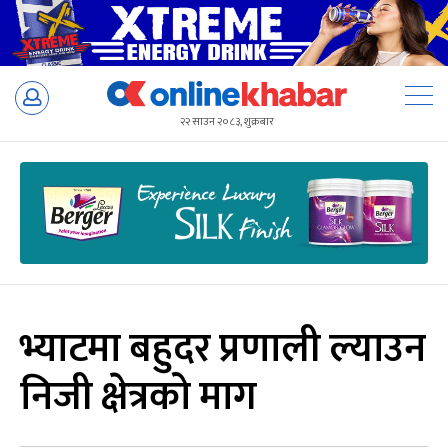
Skip
to
२२ साउन २०८३, शुक्रबार
content
भ्याटमा बहुदर प्रणाली ल्याउन
निजी क्षेत्रको माग