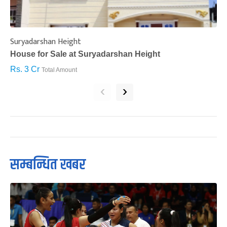
Suryadarshan Height
L
House for Sale at Suryadarshan Height
H
Rs. 3 Cr
R
Total Amount
‹
›
सम्बन्धित खबर