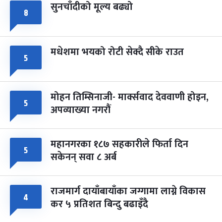
सुनचाँदीको मूल्य बढ्यो
८
मधेशमा भयको रोटी सेक्दै सीके राउत
५
मोहन तिम्सिनाजी- मार्क्सवाद देववाणी होइन,
५
अपव्याख्या नगरौं
महानगरका १८७ सहकारीले फिर्ता दिन
५
सकेनन् सवा ८ अर्ब
राजमार्ग दायाँबायाँका जग्गामा लाग्ने विकास
४
कर ५ प्रतिशत बिन्दु बढाइँदै