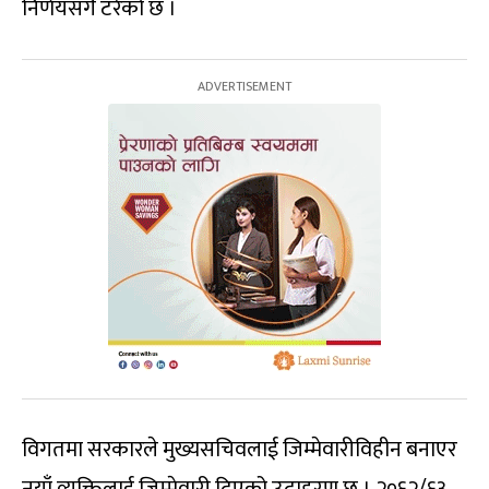
निर्णयसँगै टरेको छ ।
विगतमा सरकारले मुख्यसचिवलाई जिम्मेवारीविहीन बनाएर
नयाँ व्यक्तिलाई जिम्मेवारी दिएको उदाहरण छ । २०६२/६३