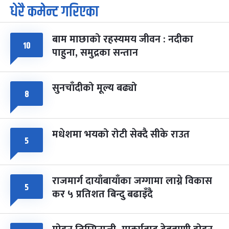
धेरै कमेन्ट गरिएका
पूर्णिमा व्रत
७ महिना बाँकी
७
-
चैत्र ७, २०८३
Mar 21, 2027
आइत
बाम माछाको रहस्यमय जीवन : नदीका
फागुपूर्णिमा
१०
७ महिना बाँकी
८
पाहुना, समुद्रका सन्तान
-
चैत्र ८, २०८३
Mar 22, 2027
सोम
सुनचाँदीको मूल्य बढ्यो
८
मधेशमा भयको रोटी सेक्दै सीके राउत
५
राजमार्ग दायाँबायाँका जग्गामा लाग्ने विकास
५
कर ५ प्रतिशत बिन्दु बढाइँदै