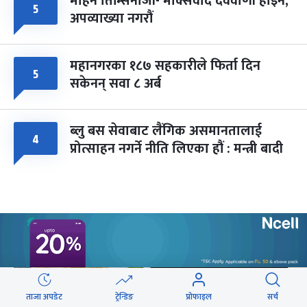
मोहन तिम्सिनाजी- मार्क्सवाद देववाणी होइन,
५
अपव्याख्या नगरौं
महानगरका १८७ सहकारीले फिर्ता दिन
५
सकेनन् सवा ८ अर्ब
ब्लु बस सेवाबाट लैंगिक असमानतालाई
४
प्रोत्साहन नगर्ने नीति लिएका हौं : मन्त्री बादी
वेबस्टोरिज
ताजा अपडेट
ट्रेन्डिङ
प्रोफाइल
सर्च