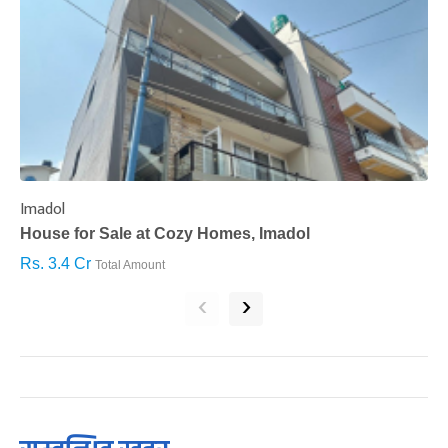
Imadol
B
House for Sale at Cozy Homes, Imadol
B
Rs. 3.4 Cr
R
Total Amount
‹
›