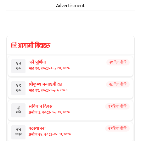
Advertisment
आगामी बिदाहरु
जनै पूर्णिमा
२१ दिन बाँकी
१२
-
भाद्र १२, २०८३
Aug 28, 2026
शुक्र
श्रीकृष्ण जन्माष्टमी व्रत
२८ दिन बाँकी
१९
-
भाद्र १९, २०८३
Sep 4, 2026
शुक्र
संविधान दिवस
१ महिना बाँकी
३
-
असोज ३, २०८३
Sep 19, 2026
शनि
घटस्थापना
२ महिना बाँकी
२५
-
असोज २५, २०८३
Oct 11, 2026
आइत