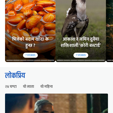
भिजेको बदाम खाँदा के
आकाश र जमिन दुवैमा
हुन्छ ?
शक्तिशाली ‘कोरी बस्टार्ड’
7
STORIES
7
STORIES
लोकप्रिय
२४ घण्टा
यो साता
यो महिना