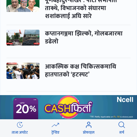
पूर्णबहादुर-शेखर : पार्टी सभापति
ताक्थे, विभाजनको संघारमा
शशांकलाई अघि सारे
कप्तानगञ्जमा झिल्को, गोलबजारमा
डढेलो
आकस्मिक कक्ष चिकित्सकमाथि
हातपातको ‘हटस्पट’
नपढी ‘पास’, नपढाइ ‘गुणस्तर’
ताजा अपडेट
ट्रेन्डिङ
प्रोफाइल
सर्च
समाचार
बिजनेस