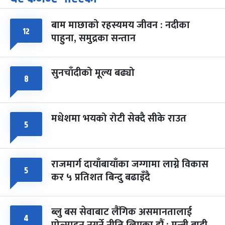
-
चैत्र ७, २०८३
Mar 21, 2027
आइत
बाम माछाको रहस्यमय जीवन : नदीका
१२
फागुपूर्णिमा
७ महिना बाँकी
८
पाहुना, समुद्रका सन्तान
-
चैत्र ८, २०८३
Mar 22, 2027
सोम
सुनचाँदीको मूल्य बढ्यो
८
मधेशमा भयको रोटी सेक्दै सीके राउत
५
राजमार्ग दायाँबायाँका जग्गामा लाग्ने विकास
५
कर ५ प्रतिशत बिन्दु बढाइँदै
ब्लु बस सेवाबाट लैंगिक असमानतालाई
४
प्रोत्साहन नगर्ने नीति लिएका हौं : मन्त्री बादी