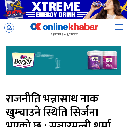
Skip
to
२३ साउन २०८३, शनिबार
content
राजनीति भन्नासाथ नाक
खुम्चाउने स्थिति सिर्जना
भएको छ : सञ्चारमन्त्री शर्मा