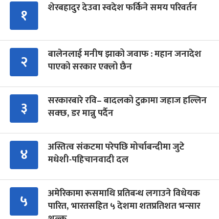
शेरबहादुर देउवा स्वदेश फर्किने समय परिवर्तन
१
बालेनलाई मनीष झाको जवाफ : महान जनादेश
२
पाएको सरकार एक्लो छैन
सरकारबारे रवि– बादलको टुक्रामा जहाज हल्लिन
३
सक्छ, डर मान्नु पर्दैन
अस्तित्व संकटमा परेपछि मोर्चाबन्दीमा जुटे
४
मधेशी-पहिचानवादी दल
अमेरिकामा रूसमाथि प्रतिबन्ध लगाउने विधेयक
५
पारित, भारतसहित ५ देशमा शतप्रतिशत भन्सार
शुल्क