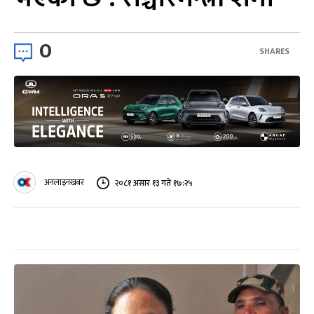
0
SHARES
अनलाइनखबर
२०८१ असार १३ गते १७:२५