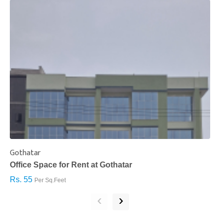
Gothatar
S
Office Space for Rent at Gothatar
H
Rs. 55
R
Per Sq.Feet
‹
›