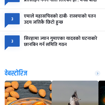
एमाले महासचिवको दाबी- रास्वपाको पतन
३
उदय जत्तिकै छिटो हुन्छ
सिरहामा ज्यान गुमाएका यादवको घटनाबारे
३
छानबिन गर्न समिति गठन
वेबस्टोरिज