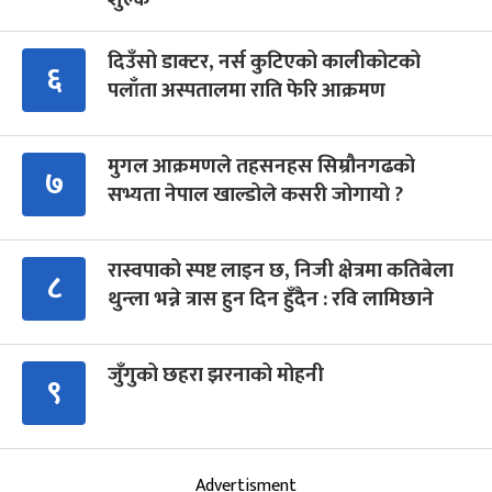
दिउँसो डाक्टर, नर्स कुटिएको कालीकोटको
६
पलाँता अस्पतालमा राति फेरि आक्रमण
मुगल आक्रमणले तहसनहस सिम्रौनगढको
७
सभ्यता नेपाल खाल्डोले कसरी जोगायो ?
रास्वपाको स्पष्ट लाइन छ, निजी क्षेत्रमा कतिबेला
८
थुन्ला भन्ने त्रास हुन दिन हुँदैन : रवि लामिछाने
जुँगुको छहरा झरनाको मोहनी
९
Advertisment