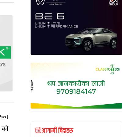
िएका
४ को
आगामी बिदाहरु