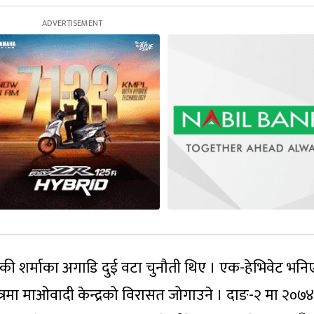
िएकी शर्माका अगाडि दुई वटा चुनौती थिए । एक-हेभिवेट भन
ेत्रमा माओवादी केन्द्रको विरासत जोगाउने । दाङ-२ मा २०७