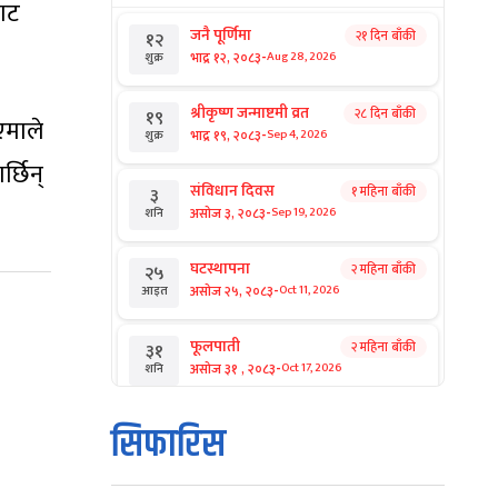
बाट
जनै पूर्णिमा
२१ दिन बाँकी
१२
-
भाद्र १२, २०८३
Aug 28, 2026
शुक्र
श्रीकृष्ण जन्माष्टमी व्रत
२८ दिन बाँकी
१९
एमाले
-
भाद्र १९, २०८३
Sep 4, 2026
शुक्र
्छिन्
संविधान दिवस
१ महिना बाँकी
३
-
असोज ३, २०८३
Sep 19, 2026
शनि
घटस्थापना
२ महिना बाँकी
२५
-
असोज २५, २०८३
Oct 11, 2026
आइत
फूलपाती
२ महिना बाँकी
३१
-
असोज ३१ , २०८३
Oct 17, 2026
शनि
कार्तिक सङ्क्रान्ति
२ महिना बाँकी
१
सिफारिस
-
कार्तिक १, २०८३
Oct 18, 2026
आइत