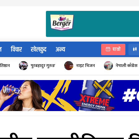
न
विचार
खेलकुद
अन्य
पात्रो
रतिष्ठान
पुरबहादुर गुरुङ
नाइट भिजन
नेपाली काँग्रेस