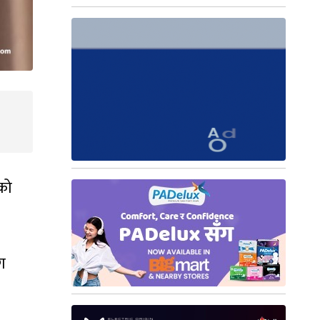
सको
ग