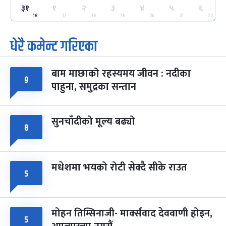
३१
ग्याल्पो ल्होसार
१
२
३
४
५
६
७ महिना बाँकी
२५
-
फाल्गुन २५, २०८३
Mar 9, 2027
मंगल
16
17
18
19
20
21
22
धेरै कमेन्ट गरिएका
पूर्णिमा व्रत
७ महिना बाँकी
७
-
चैत्र ७, २०८३
Mar 21, 2027
आइत
बाम माछाको रहस्यमय जीवन : नदीका
फागुपूर्णिमा
९
७ महिना बाँकी
८
पाहुना, समुद्रका सन्तान
-
चैत्र ८, २०८३
Mar 22, 2027
सोम
सुनचाँदीको मूल्य बढ्यो
८
मधेशमा भयको रोटी सेक्दै सीके राउत
५
मोहन तिम्सिनाजी- मार्क्सवाद देववाणी होइन,
५