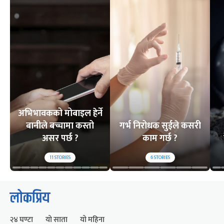
अभिभावकको मोबाइल हेर्ने
बानीले बच्चामा कस्तो
गर्भ निरोधक सुईले कसरी
असर पर्छ ?
काम गर्छ ?
11
STORIES
6
STORIES
लोकप्रिय
२४ घण्टा
यो साता
यो महिना