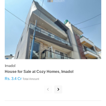
Imadol
B
House for Sale at Cozy Homes, Imadol
B
Rs. 3.4 Cr
R
Total Amount
‹
›