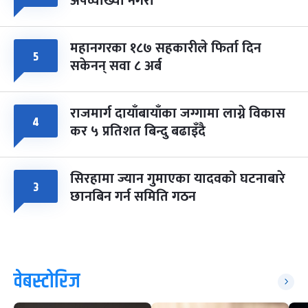
अपव्याख्या नगरौं
महानगरका १८७ सहकारीले फिर्ता दिन
५
सकेनन् सवा ८ अर्ब
राजमार्ग दायाँबायाँका जग्गामा लाग्ने विकास
४
कर ५ प्रतिशत बिन्दु बढाइँदै
सिरहामा ज्यान गुमाएका यादवको घटनाबारे
३
छानबिन गर्न समिति गठन
वेबस्टोरिज