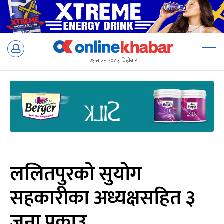
Skip
to
२१ साउन २०८३, बिहीबार
content
ललितपुरको सुयोग
सहकारीका अध्यक्षसहित ३
जना पक्राउ