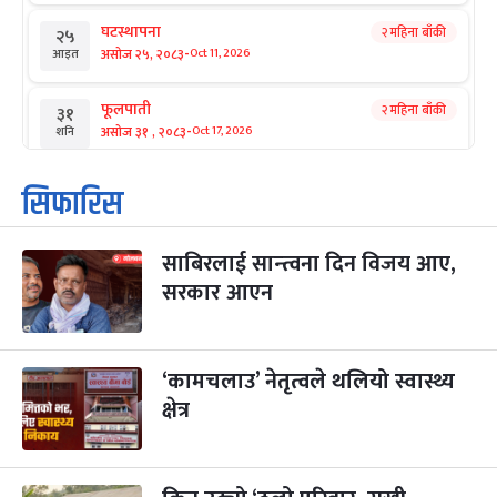
घटस्थापना
२ महिना बाँकी
२५
-
असोज २५, २०८३
Oct 11, 2026
आइत
फूलपाती
२ महिना बाँकी
३१
-
असोज ३१ , २०८३
Oct 17, 2026
शनि
कार्तिक सङ्क्रान्ति
२ महिना बाँकी
१
सिफारिस
-
कार्तिक १, २०८३
Oct 18, 2026
आइत
साबिरलाई सान्त्वना दिन विजय आए,
महानवमी
२ महिना बाँकी
३
-
सरकार आएन
कार्तिक ३, २०८३
Oct 20, 2026
मंगल
विजयादशमी
२ महिना बाँकी
४
-
कार्तिक ४, २०८३
Oct 21, 2026
बुध
‘कामचलाउ’ नेतृत्वले थलियो स्वास्थ्य
क्षेत्र
पापा‌ङ्कुशा एकादशी व्रत
२ महिना बाँकी
५
-
कार्तिक ५, २०८३
Oct 22, 2026
बिहि