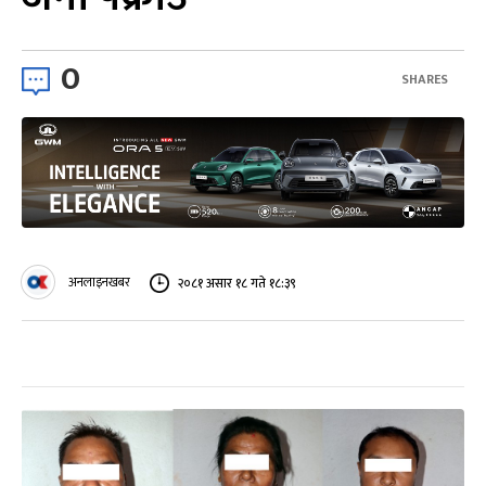
0
SHARES
अनलाइनखबर
२०८१ असार १८ गते १८:३९