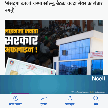
‘संसद्‍मा कालो चस्मा खोल्नू, बैठक चल्दा सेयर कारोबार
नगर्नू’
राष्ट्रिय परिचयपत्रको ‘सर्भर’ समस्याले १६ निकायका
काम प्रभावित
ताजा अपडेट
ट्रेन्डिङ
प्रोफाइल
सर्च