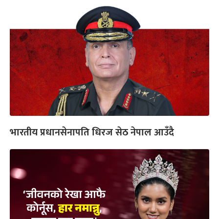
भारतीय प्रधानसेनापति धिरज सेठ नेपाल आउँदै