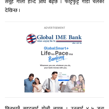
समूह गोली हान्दै अघि बढ्छ । फाट्टफुट्ट गाडी चलेको
देखिन्छ ।
छिनभरमै सइदलाई गोली लाग्छ । उनलाई ४–५ जना