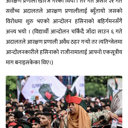
आरक्षण प्रणाली खारेज गरेको थियो । तर गत असार २१ गते
सर्वोच्च अदालतले आरक्षण प्रणालीलाई ब्युँतायो जसको
विरोधमा शुरु भएको आन्दोलन हसिनाको बहिर्गमनसँगै
अन्त्य भयो । (विद्यार्थी आन्दोलन चर्किंदै जाँदा साउन ६ गते
अदालतले आरक्षण प्रणाली अवैध ठहर गर्‍यो तर त्यतिन्जेलमा
आन्दोलनकारीले हसिनाको राजीनामालाई आफ्नो एकसूत्रीय
माग बनाइसकेका थिए।)