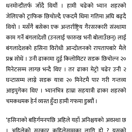
धनमोन्डीतर्फ जाँदै थियौं । हामी चढेको भ्यान शहरको
जेलिएको ट्राफिक छिचोल्दै एकदमै धिमा गतिमा अघि बढ्दै
थियो । मसँगै बसेका एक अन्तर्राष्ट्रिय गैरसरकारी संस्थामा
काम गर्ने बंगलादेशी (उनलाई फारुख भनी बोलाउँछन्) लाई
बंगलादेशको हसिना विरोधी आन्दोलनको रापतापबारे मैले
प्रश्न सोधें । उनी ढाकामा दुई किलोमिटर सडक छिचोल्न २०
मिनेटसम्म लाग्छ भन्दै थिए । तर ढाका मेट्रो चढेर उनी २
घन्टासम्म लाग्ने सडक यात्रा २० मिनेटमै पार गरी गन्तव्य
आइपुगेका थिए । भ्यानभित्र हाम्रा सहयात्री ढाका शहरको
चमकधमक हेर्न व्यस्त हुँदा हामी गफमा डुब्यौं ।
‘हसिनाको बहिर्गमनपछि अहिले यहाँ अनिश्चयको अवस्था छ
। अहिलेको सरकार कहिलेसम्मका लागि हो ? यसको