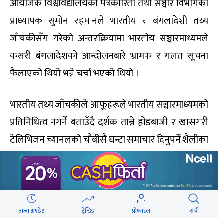
आयोजक विश्वविद्यालयका पत्रकारिता तथा सञ्चार विभागका
प्राध्यापक सुमोन रहमानले भारतीय र बंगलादेशी तथ्य
जाँचकीसँग गरेको अन्तरक्रियामा भारतीय सञ्चारमाध्यमले
कसरी बंगलादेशको आन्दोलनबारे भ्रामक र गलत सूचना
फैलाएको थियो भन्ने चर्चा भएको थियो ।
भारतीय तथ्य जाँचकीले आफूहरूले भारतीय सञ्चारमाध्यमको
प्रतिनिधित्व नगर्ने बताउँदै दर्शक तान्ने होडबाजी र खासगरी
टेलिभिजन च्यानलको चौबीसै घन्टा समाचार दिनुपर्ने शैलीका
कारण पनि अपुष्ट र भ्रामक सामग्री प्रेषित भएको बताएका
थिए । बंगलादेशी तथ्य जाँचकीले आन्दोलन उत्कर्षमा पुग्दा र
हसिनाको सत्तामा पकड कमजोर हुँदै जाँदा आन्दोलनलाई
कट्टरपन्थी इस्लामी समूहले चलाएको भनी भारतीय
ताजा अपडेट
ट्रेन्डिङ
प्रोफाइल
सर्च