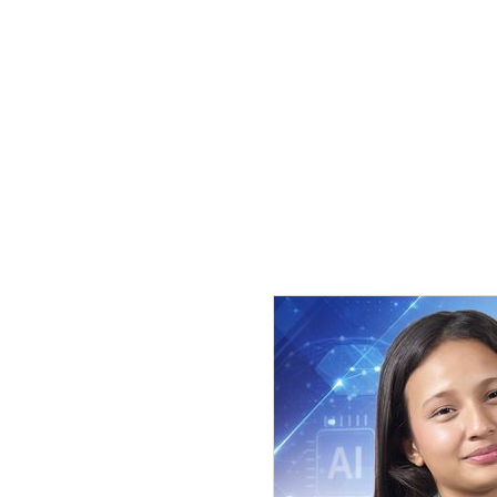
२५ सदस्यीय मन्त्रिपरिषद् छ ।
प्रधानमन्त्री केपी शर्मा ओलीले १८ सा