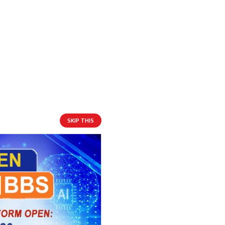
SKIP THIS
आगामी बिदाहरु
जनै पूर्णिमा
१९ दिन बाँकी
१२