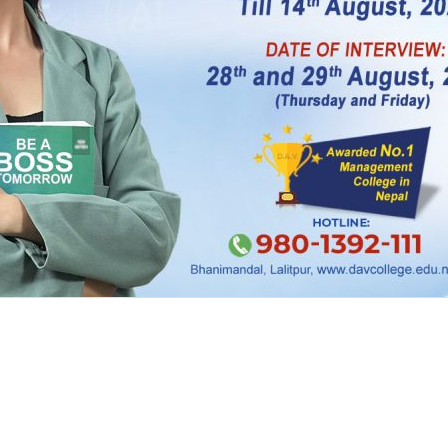
 गर्न भने बेवास्ता गर्दै आएका छन् ।
 ऐन, २०४८ को दफा ३१ र भ्रष्टाचार निवारण ऐन २०५९ को 
्तिले ६० दिनभित्र र त्यसपछि हरेक आर्थिक वर्ष सकिएको ६
हेको सम्पत्ति विवरण राजपत्रले उल्लिखत सरकारी निकायमा