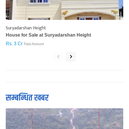
Suryadarshan Height
L
House for Sale at Suryadarshan Height
H
Rs. 3 Cr
R
Total Amount
‹
›
सम्बन्धित खबर