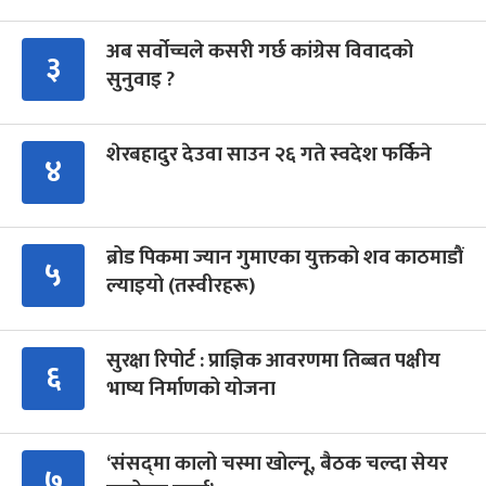
अब सर्वोच्चले कसरी गर्छ कांग्रेस विवादको
३
सुनुवाइ ?
शेरबहादुर देउवा साउन २६ गते स्वदेश फर्किने
४
ब्रोड पिकमा ज्यान गुमाएका युक्तको शव काठमाडौं
५
ल्याइयो (तस्वीरहरू)
सुरक्षा रिपोर्ट : प्राज्ञिक आवरणमा तिब्बत पक्षीय
६
भाष्य निर्माणको योजना
‘संसद्‍मा कालो चस्मा खोल्नू, बैठक चल्दा सेयर
७