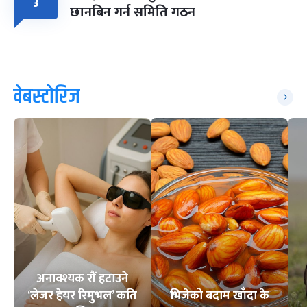
३
छानबिन गर्न समिति गठन
वेबस्टोरिज
अनावश्यक रौं हटाउने
‘लेजर हेयर रिमुभल’ कति
भिजेको बदाम खाँदा के