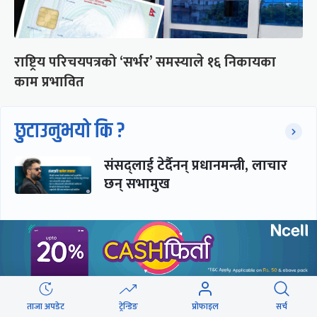
राष्ट्रिय परिचयपत्रको ‘सर्भर’ समस्याले १६ निकायका
काम प्रभावित
छुटाउनुभयो कि ?
संसद्लाई टेर्दैनन् प्रधानमन्त्री, लाचार
छन् सभामुख
‘अस्थायी प्रकृतिको अध्यादेशले ऐनको
व्यवस्था विस्थापित गर्न सक्दैन’
ताजा अपडेट
ट्रेन्डिङ
प्रोफाइल
सर्च