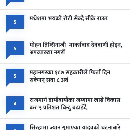
मधेशमा भयको रोटी सेक्दै सीके राउत
५
मोहन तिम्सिनाजी- मार्क्सवाद देववाणी होइन,
५
अपव्याख्या नगरौं
महानगरका १८७ सहकारीले फिर्ता दिन
५
सकेनन् सवा ८ अर्ब
राजमार्ग दायाँबायाँका जग्गामा लाग्ने विकास
४
कर ५ प्रतिशत बिन्दु बढाइँदै
सिरहामा ज्यान गुमाएका यादवको घटनाबारे