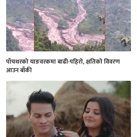
पाँचथरको याङवरकमा बाढी-पहिरो, क्षतिको विवरण
आउन बाँकी