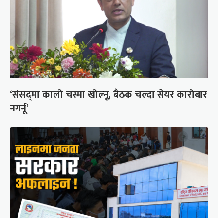
‘संसद्‍मा कालो चस्मा खोल्नू, बैठक चल्दा सेयर कारोबार
नगर्नू’