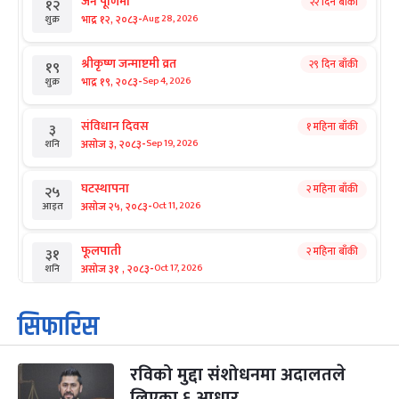
जनै पूर्णिमा
२२ दिन बाँकी
१२
-
भाद्र १२, २०८३
Aug 28, 2026
शुक्र
श्रीकृष्ण जन्माष्टमी व्रत
२९ दिन बाँकी
१९
-
भाद्र १९, २०८३
Sep 4, 2026
शुक्र
संविधान दिवस
१ महिना बाँकी
३
-
असोज ३, २०८३
Sep 19, 2026
शनि
घटस्थापना
२ महिना बाँकी
२५
-
असोज २५, २०८३
Oct 11, 2026
आइत
फूलपाती
२ महिना बाँकी
३१
-
असोज ३१ , २०८३
Oct 17, 2026
शनि
कार्तिक सङ्क्रान्ति
२ महिना बाँकी
१
सिफारिस
-
कार्तिक १, २०८३
Oct 18, 2026
आइत
रविको मुद्दा संशोधनमा अदालतले
महानवमी
२ महिना बाँकी
३
-
लिएका ६ आधार
कार्तिक ३, २०८३
Oct 20, 2026
मंगल