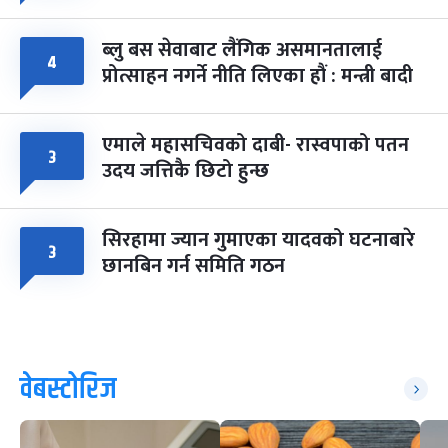
ब्लु बस सेवाबाट लैंगिक असमानतालाई
४
प्रोत्साहन नगर्ने नीति लिएका हौं : मन्त्री बादी
एमाले महासचिवको दाबी- रास्वपाको पतन
३
उदय जत्तिकै छिटो हुन्छ
सिरहामा ज्यान गुमाएका यादवको घटनाबारे
३
छानबिन गर्न समिति गठन
वेबस्टोरिज