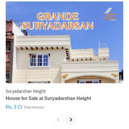
Suryadarshan Height
L
House for Sale at Suryadarshan Height
H
Rs. 3 Cr
R
Total Amount
‹
›