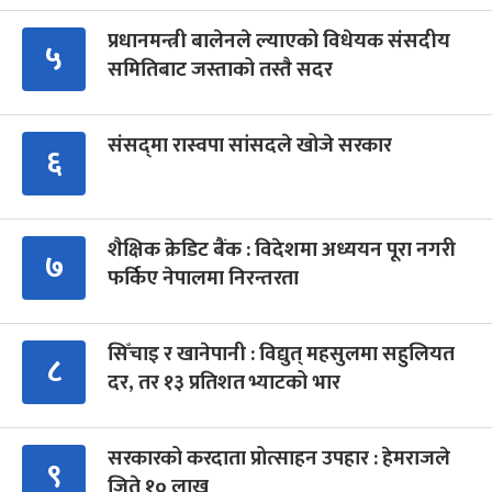
प्रधानमन्त्री बालेनले ल्याएको विधेयक संसदीय
५
समितिबाट जस्ताको तस्तै सदर
संसद्‍मा रास्वपा सांसदले खोजे सरकार
६
शैक्षिक क्रेडिट बैंक : विदेशमा अध्ययन पूरा नगरी
७
फर्किए नेपालमा निरन्तरता
सिँचाइ र खानेपानी : विद्युत् महसुलमा सहुलियत
८
दर, तर १३ प्रतिशत भ्याटको भार
सरकारको करदाता प्रोत्साहन उपहार : हेमराजले
९
जिते १० लाख