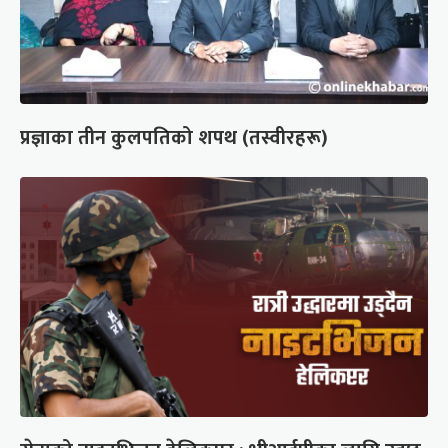
प्रज्ञाका तीन कुलपतिको शपथ (तस्वीरहरू)