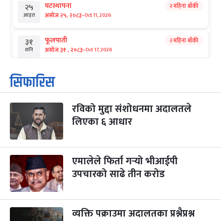
घटस्थापना
२ महिना बाँकी
२५
-
असोज २५, २०८३
Oct 11, 2026
आइत
फूलपाती
२ महिना बाँकी
३१
-
असोज ३१ , २०८३
Oct 17, 2026
शनि
कार्तिक सङ्क्रान्ति
२ महिना बाँकी
१
सिफारिस
-
कार्तिक १, २०८३
Oct 18, 2026
आइत
रविको मुद्दा संशोधनमा अदालतले
महानवमी
२ महिना बाँकी
३
-
लिएका ६ आधार
कार्तिक ३, २०८३
Oct 20, 2026
मंगल
विजयादशमी
२ महिना बाँकी
४
-
कार्तिक ४, २०८३
Oct 21, 2026
बुध
एमालेले फिर्ता गर्‍यो भीआईपी
उपचारको साढे तीन करोड
पापा‌ङ्कुशा एकादशी व्रत
२ महिना बाँकी
५
-
कार्तिक ५, २०८३
Oct 22, 2026
बिहि
व्यक्ति पक्राउमा अदालतका प्रश्नैप्रश्न
कुकुर तिहार
३ महिना बाँकी
२२