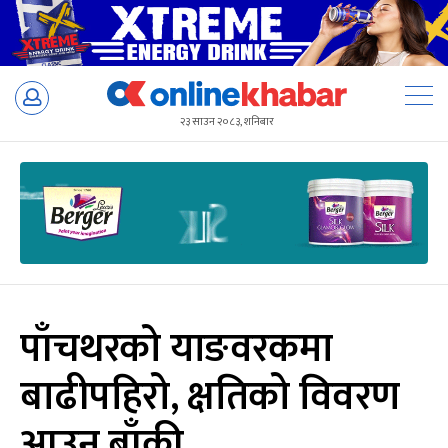
Skip
to
२३ साउन २०८३, शनिबार
content
पाँचथरको याङवरकमा
बाढीपहिरो, क्षतिको विवरण
आउन बाँकी