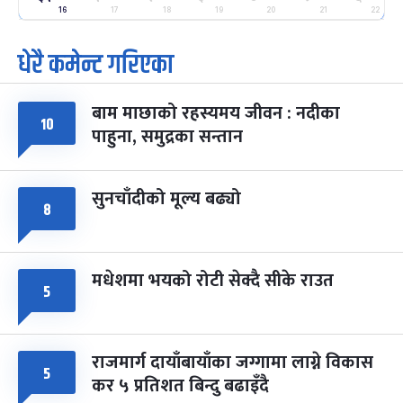
२५
-
16
17
18
19
20
21
22
फाल्गुन २५, २०८३
Mar 9, 2027
मंगल
धेरै कमेन्ट गरिएका
पूर्णिमा व्रत
७ महिना बाँकी
७
-
चैत्र ७, २०८३
Mar 21, 2027
आइत
बाम माछाको रहस्यमय जीवन : नदीका
१०
फागुपूर्णिमा
७ महिना बाँकी
८
पाहुना, समुद्रका सन्तान
-
चैत्र ८, २०८३
Mar 22, 2027
सोम
सुनचाँदीको मूल्य बढ्यो
८
मधेशमा भयको रोटी सेक्दै सीके राउत
५
राजमार्ग दायाँबायाँका जग्गामा लाग्ने विकास
५
कर ५ प्रतिशत बिन्दु बढाइँदै