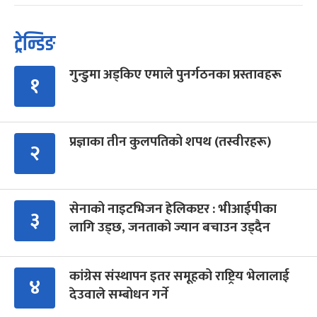
ट्रेन्डिङ
गुन्डुमा अड्किए एमाले पुनर्गठनका प्रस्तावहरू
१
प्रज्ञाका तीन कुलपतिको शपथ (तस्वीरहरू)
२
सेनाको नाइटभिजन हेलिकप्टर : भीआईपीका
३
लागि उड्छ, जनताको ज्यान बचाउन उड्दैन
कांग्रेस संस्थापन इतर समूहको राष्ट्रिय भेलालाई
४
देउवाले सम्बोधन गर्ने