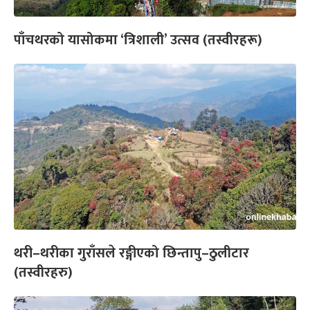
पाँचथरको यासोकमा ‘त्रिशाली’ उत्सव (तस्वीरहरू)
थरी–थरीका गुराँसले रङ्गीएको छिन्तापु–ठुलीटार
(तस्वीरहरु)