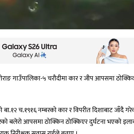
 रोराङ गाउँपालिका-५ चरौदीमा कार र जीप आपसमा ठोक्कि
 बा.१२ च.१९१६ नम्बरको कार र विपरीत दिशाबाट जाँदै गरे
बरको बलेरो आपसमा ठोक्किन ठोक्किएर दुर्घटना भएको इल
हायक निरीक्षक सुवास राईले बताए ।