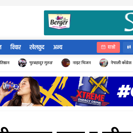
न
विचार
खेलकुद
अन्य
पात्रो
रतिष्ठान
पुरबहादुर गुरुङ
नाइट भिजन
नेपाली काँग्रेस