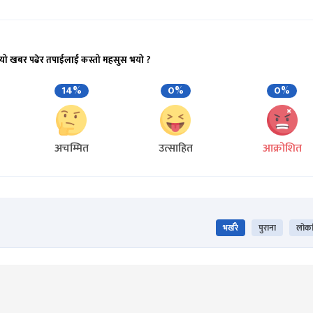
यो खबर पढेर तपाईलाई कस्तो महसुस भयो ?
14%
0%
0%
अचम्मित
उत्साहित
आक्रोशित
भर्खरै
पुराना
लोकप