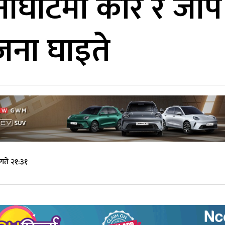
नीघाटमा कार र ज
जना घाइते
गते २१:३१