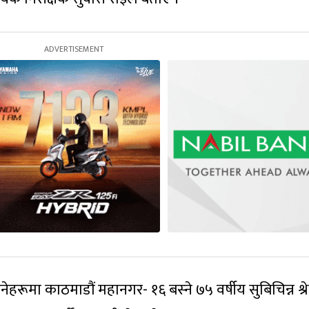
ेहरूमा काठमाडौं महानगर- १६ बस्‍ने ७५ वर्षीय सुबिचिन्न श्रेष