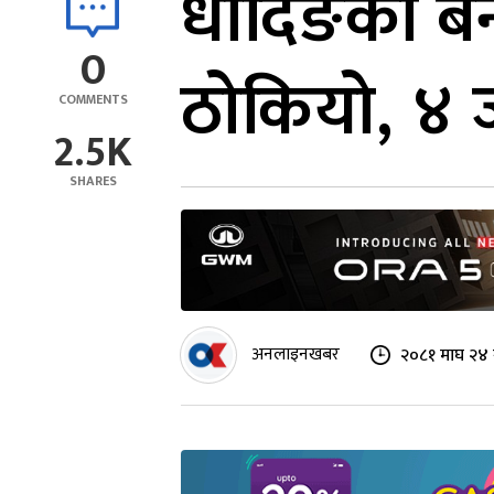
धादिङको बे
0
ठोकियो, ४ 
COMMENTS
2.5K
SHARES
अनलाइनखबर
२०८१ माघ २४ 