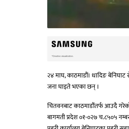
२४ माघ, काठमाडौं। धादिङ बेनिघाट
जना घाइते भएका छन् ।
चितवनबाट काठमाडौंतर्फ आउदै गरेको
बागमती प्रदेश ०१-०२७ च.८५०५ नम्
प्रहरी कार्यालय बेनिघाटका प्रहरी स