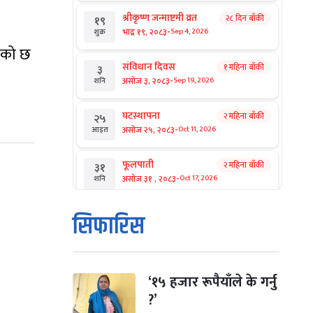
श्रीकृष्ण जन्माष्टमी व्रत
२८ दिन बाँकी
१९
-
भाद्र १९, २०८३
Sep 4, 2026
शुक्र
गेको छ
संविधान दिवस
१ महिना बाँकी
३
-
असोज ३, २०८३
Sep 19, 2026
शनि
घटस्थापना
२ महिना बाँकी
२५
-
असोज २५, २०८३
Oct 11, 2026
आइत
फूलपाती
२ महिना बाँकी
३१
-
असोज ३१ , २०८३
Oct 17, 2026
शनि
कार्तिक सङ्क्रान्ति
२ महिना बाँकी
१
सिफारिस
-
कार्तिक १, २०८३
Oct 18, 2026
आइत
महानवमी
२ महिना बाँकी
३
-
कार्तिक ३, २०८३
Oct 20, 2026
मंगल
‘१५ हजार रूपैयाँले के गर्नु
?’
विजयादशमी
२ महिना बाँकी