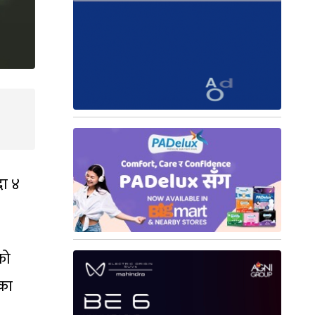
दा ४
को
ाका