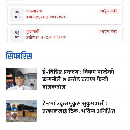
घटस्थापना
२ महिना बाँकी
२५
-
असोज २५, २०८३
Oct 11, 2026
आइत
फूलपाती
२ महिना बाँकी
३१
-
असोज ३१ , २०८३
Oct 17, 2026
शनि
कार्तिक सङ्क्रान्ति
२ महिना बाँकी
१
सिफारिस
-
कार्तिक १, २०८३
Oct 18, 2026
आइत
ई–बिडिङ प्रकरण : विक्रम पाण्डेको
महानवमी
२ महिना बाँकी
३
-
कम्पनीले ७ करोड घटाएर फेर्‍यो
कार्तिक ३, २०८३
Oct 20, 2026
मंगल
बोलकबोल
विजयादशमी
२ महिना बाँकी
४
-
कार्तिक ४, २०८३
Oct 21, 2026
बुध
टेन्टमा उकुसमुकुस सुकुमवासी :
तत्काललाई ठिक, भविष्य अनिश्चित
पापा‌ङ्कुशा एकादशी व्रत
२ महिना बाँकी
५
-
कार्तिक ५, २०८३
Oct 22, 2026
बिहि