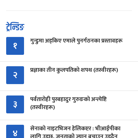
ट्रेन्डिङ
गुन्डुमा अड्किए एमाले पुनर्गठनका प्रस्तावहरू
१
प्रज्ञाका तीन कुलपतिको शपथ (तस्वीरहरू)
२
पर्वतारोही पुरबहादुर गुरुङको अन्त्येष्टि
३
(तस्वीरहरू)
सेनाको नाइटभिजन हेलिकप्टर : भीआईपीका
४
लागि उड्छ, जनताको ज्यान बचाउन उड्दैन