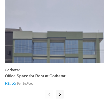
Gothatar
S
Office Space for Rent at Gothatar
H
Rs. 55
R
Per Sq.Feet
‹
›