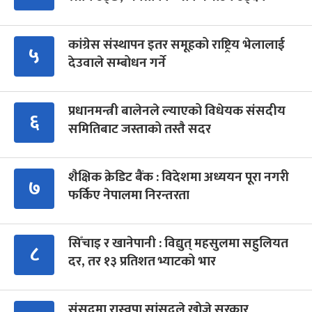
कांग्रेस संस्थापन इतर समूहको राष्ट्रिय भेलालाई
५
देउवाले सम्बोधन गर्ने
प्रधानमन्त्री बालेनले ल्याएको विधेयक संसदीय
६
समितिबाट जस्ताको तस्तै सदर
शैक्षिक क्रेडिट बैंक : विदेशमा अध्ययन पूरा नगरी
७
फर्किए नेपालमा निरन्तरता
सिँचाइ र खानेपानी : विद्युत् महसुलमा सहुलियत
८
दर, तर १३ प्रतिशत भ्याटको भार
संसद्‍मा रास्वपा सांसदले खोजे सरकार