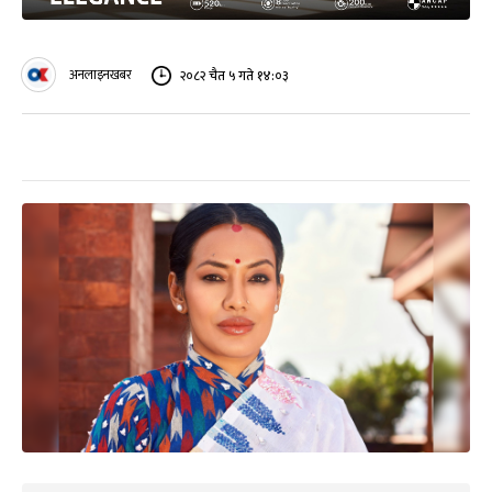
अनलाइनखबर
२०८२ चैत ५ गते १४:०३