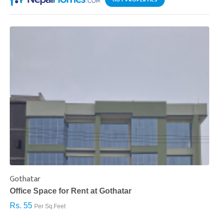
Gothatar
S
Office Space for Rent at Gothatar
H
Rs. 55
R
Per Sq.Feet