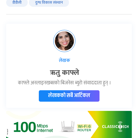
डीडीसी
दुग्ध विकास संस्थान
लेखक
ऋतु काफ्ले
काफ्ले अनलाइनखबरकाे बिजनेस ब्युराे संवाददाता हुन् ।
लेखकको सबै आर्टिकल