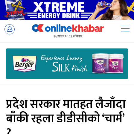
Skip
to
२५ साउन २०८३, सोमबार
content
प्रदेश सरकार मातहत लैजाँदा
बाँकी रहला डीडीसीको ‘चार्म’
?