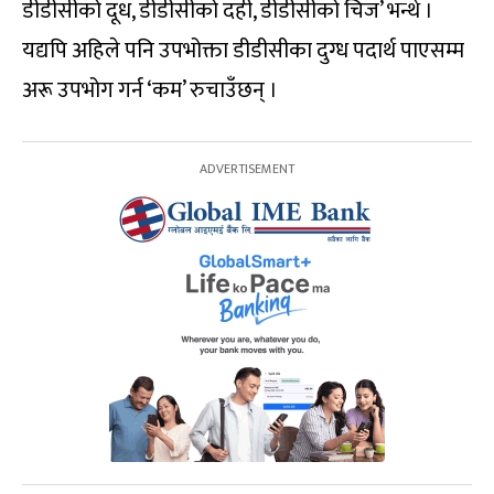
डीडीसीको दूध, डीडीसीको दही, डीडीसीको चिज’ भन्थे ।
यद्यपि अहिले पनि उपभोक्ता डीडीसीका दुग्ध पदार्थ पाएसम्म
अरू उपभोग गर्न ‘कम’ रुचाउँछन् ।