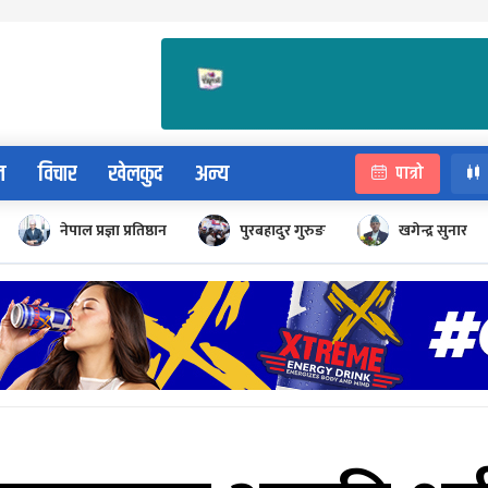
न
विचार
खेलकुद
अन्य
पात्रो
नेपाल प्रज्ञा प्रतिष्ठान
पुरबहादुर गुरुङ
खगेन्द्र सुनार