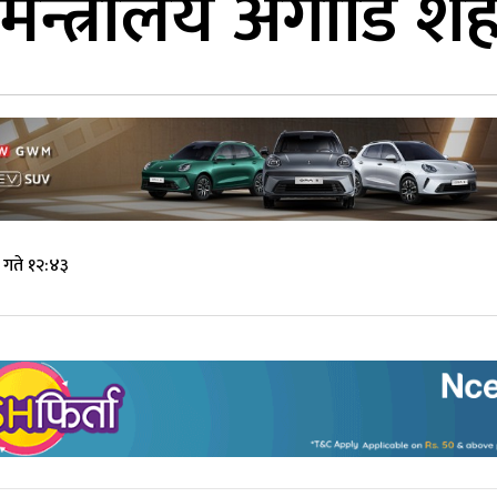
मन्त्रालय अगाडि शह
 गते १२:४३