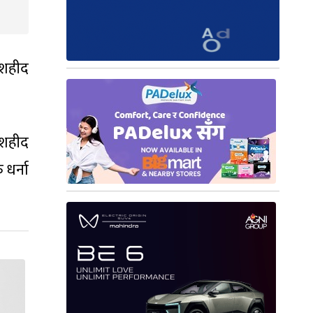
 शहीद
ा शहीद
धर्ना