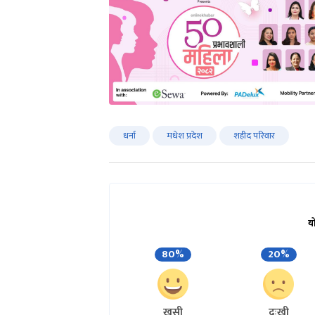
धर्ना
मधेश प्रदेश
शहीद परिवार
य
80%
20%
खुसी
दुःखी