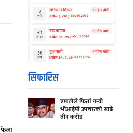
संविधान दिवस
१ महिना बाँकी
३
-
असोज ३, २०८३
Sep 19, 2026
शनि
घटस्थापना
२ महिना बाँकी
२५
-
असोज २५, २०८३
Oct 11, 2026
आइत
फूलपाती
२ महिना बाँकी
३१
-
असोज ३१ , २०८३
Oct 17, 2026
शनि
कार्तिक सङ्क्रान्ति
२ महिना बाँकी
१
सिफारिस
-
कार्तिक १, २०८३
Oct 18, 2026
आइत
महानवमी
२ महिना बाँकी
३
-
कार्तिक ३, २०८३
Oct 20, 2026
मंगल
एमालेले फिर्ता गर्‍यो
भीआईपी उपचारको साढे
विजयादशमी
२ महिना बाँकी
४
तीन करोड
-
कार्तिक ४, २०८३
Oct 21, 2026
बुध
 फेला