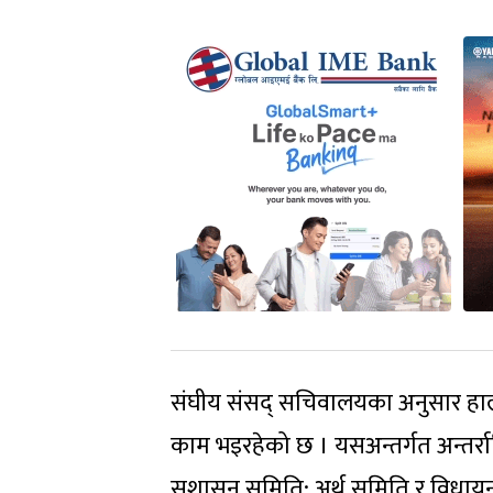
संघीय संसद् सचिवालयका अनुसार ह
काम भइरहेको छ । यसअन्तर्गत अन्तर्राष
सुशासन समिति; अर्थ समिति र विधाय