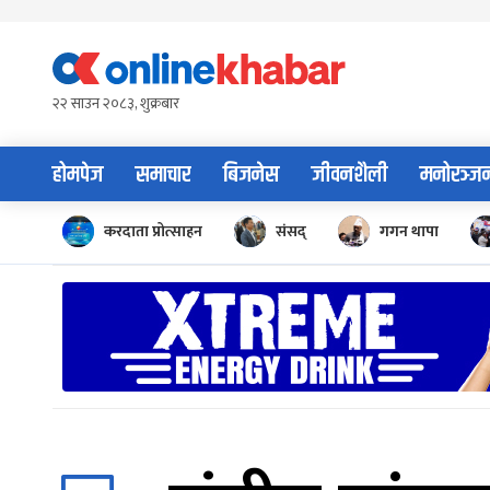
Skip
to
content
२२ साउन २०८३, शुक्रबार
होमपेज
समाचार
बिजनेस
जीवनशैली
मनोरञ्ज
करदाता प्रोत्साहन
संसद्
गगन थापा