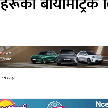
दहरूको बायोमेट्रि
 गते १२:३८