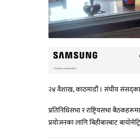
२४ वैशाख, काठमाडौं । संघीय संसद्क
प्रतिनिधिसभा र राष्ट्रियसभा बैठकहरू
प्रयोजनका लागि बिहीबारबाट बायोमेट