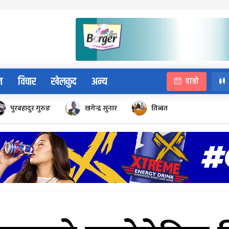
न
विचार
खेलकुद
अन्य
पात्रो
पुरबहादुर गुरुङ
खगेन्द्र सुनार
तिब्बत