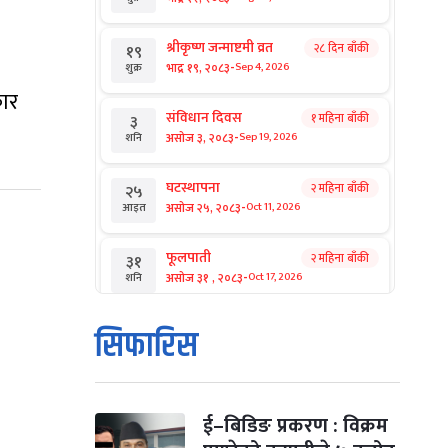
श्रीकृष्ण जन्माष्टमी व्रत
२८ दिन बाँकी
१९
-
भाद्र १९, २०८३
Sep 4, 2026
शुक्र
कार
संविधान दिवस
१ महिना बाँकी
३
-
असोज ३, २०८३
Sep 19, 2026
शनि
घटस्थापना
२ महिना बाँकी
२५
-
असोज २५, २०८३
Oct 11, 2026
आइत
फूलपाती
२ महिना बाँकी
३१
-
असोज ३१ , २०८३
Oct 17, 2026
शनि
कार्तिक सङ्क्रान्ति
२ महिना बाँकी
१
सिफारिस
-
कार्तिक १, २०८३
Oct 18, 2026
आइत
महानवमी
२ महिना बाँकी
३
-
कार्तिक ३, २०८३
Oct 20, 2026
मंगल
ई–बिडिङ प्रकरण : विक्रम