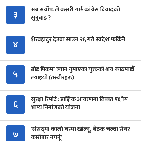
अब सर्वोच्चले कसरी गर्छ कांग्रेस विवादको
३
सुनुवाइ ?
शेरबहादुर देउवा साउन २६ गते स्वदेश फर्किने
४
ब्रोड पिकमा ज्यान गुमाएका युक्तको शव काठमाडौं
५
ल्याइयो (तस्वीरहरू)
सुरक्षा रिपोर्ट : प्राज्ञिक आवरणमा तिब्बत पक्षीय
६
भाष्य निर्माणको योजना
‘संसद्‍मा कालो चस्मा खोल्नू, बैठक चल्दा सेयर
७
कारोबार नगर्नू’