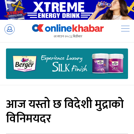
Skip
to
२१ साउन २०८३, बिहीबार
content
आज यस्तो छ विदेशी मुद्राको
विनिमयदर