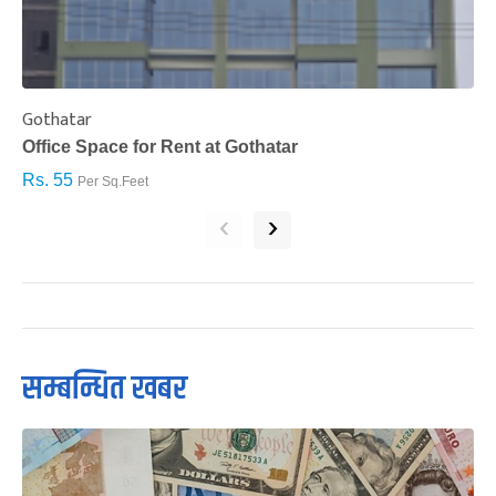
Gothatar
S
Office Space for Rent at Gothatar
H
Rs. 55
R
Per Sq.Feet
‹
›
सम्बन्धित खबर