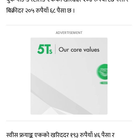
बिक्रीदर २०५ रुपैयाँ ६८ पैसा छ ।
स्वीस फ्रयाङ्क एकको खरिददर १९३ रुपैयाँ ४६ पैसा र