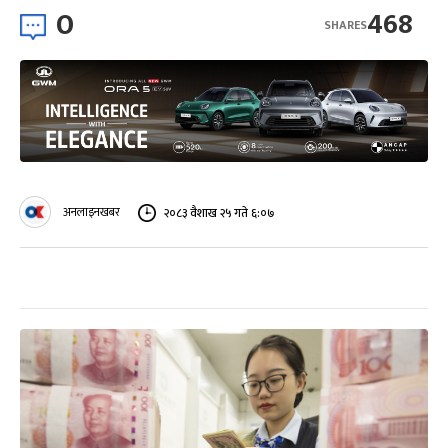
0
468
SHARES
अनलाइनखबर
२०८३ वैशाख २५ गते ६:०७