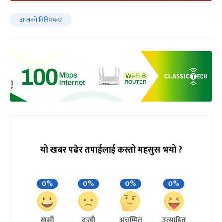
आजको विनिमयदर
यो खबर पढेर तपाईलाई कस्तो महसुस भयो ?
0%
0%
0%
0%
खुसी
दुःखी
अचम्मित
उत्साहित