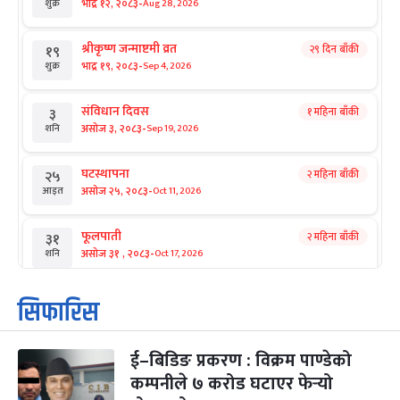
-
भाद्र १२, २०८३
Aug 28, 2026
शुक्र
श्रीकृष्ण जन्माष्टमी व्रत
२९ दिन बाँकी
१९
-
भाद्र १९, २०८३
Sep 4, 2026
शुक्र
संविधान दिवस
१ महिना बाँकी
३
-
असोज ३, २०८३
Sep 19, 2026
शनि
घटस्थापना
२ महिना बाँकी
२५
-
असोज २५, २०८३
Oct 11, 2026
आइत
फूलपाती
२ महिना बाँकी
३१
-
असोज ३१ , २०८३
Oct 17, 2026
शनि
कार्तिक सङ्क्रान्ति
२ महिना बाँकी
१
सिफारिस
-
कार्तिक १, २०८३
Oct 18, 2026
आइत
ई–बिडिङ प्रकरण : विक्रम पाण्डेको
महानवमी
२ महिना बाँकी
३
-
कम्पनीले ७ करोड घटाएर फेर्‍यो
कार्तिक ३, २०८३
Oct 20, 2026
मंगल