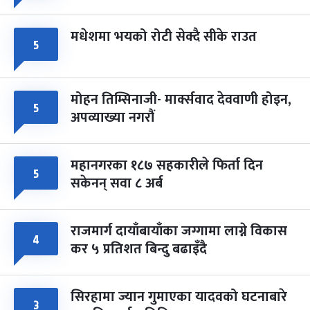
मधेशमा भयको रोटी सेक्दै सीके राउत
५
मोहन तिम्सिनाजी- मार्क्सवाद देववाणी होइन,
५
अपव्याख्या नगरौं
महानगरका १८७ सहकारीले फिर्ता दिन
५
सकेनन् सवा ८ अर्ब
राजमार्ग दायाँबायाँका जग्गामा लाग्ने विकास
४
कर ५ प्रतिशत बिन्दु बढाइँदै
सिरहामा ज्यान गुमाएका यादवको घटनाबारे
३