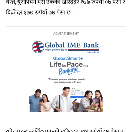
यस्तै, युरोपियन युरो एकको खरिददर १७७ रुपैयाँ ०७ पैसा र
बिक्रीदर १७७ रुपैयाँ ७७ पैसा छ ।
युके पाउन्ड स्टर्लिङ एकको खरिददर २०४ रुपैयाँ ८७ पैसा र