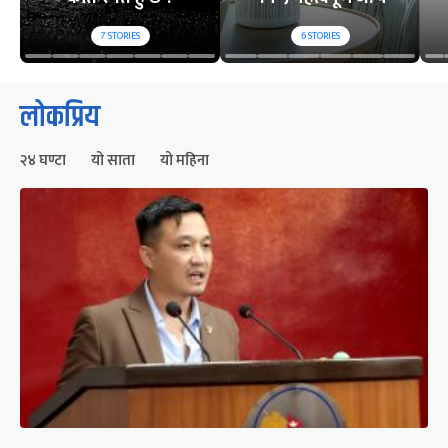
7
STORIES
6
STORIES
लोकप्रिय
२४ घण्टा
यो साता
यो महिना