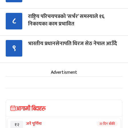
राष्ट्रिय परिचयपत्रको ‘सर्भर’ समस्याले १६
८
निकायका काम प्रभावित
भारतीय प्रधानसेनापति धिरज सेठ नेपाल आउँदै
९
Advertisment
आगामी बिदाहरु
जनै पूर्णिमा
२२ दिन बाँकी
१२