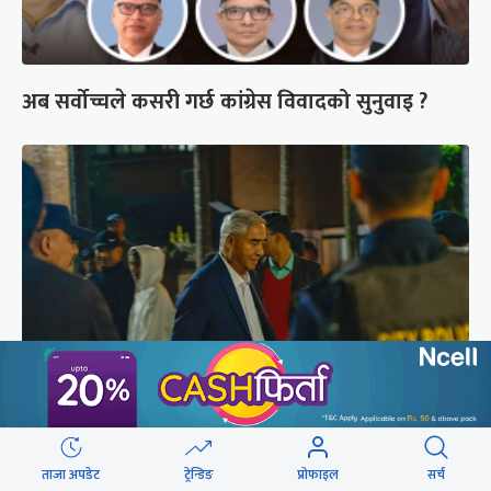
अब सर्वोच्चले कसरी गर्छ कांग्रेस विवादको सुनुवाइ ?
शेरबहादुर देउवा साउन २६ गते स्वदेश फर्किने
ताजा अपडेट
ट्रेन्डिङ
प्रोफाइल
सर्च