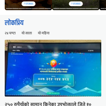
7
STORIES
7
STORIES
लोकप्रिय
२४ घण्टा
यो साता
यो महिना
२५० रुपैयाँको सामान किनेका उपभोक्ताले जिते १०