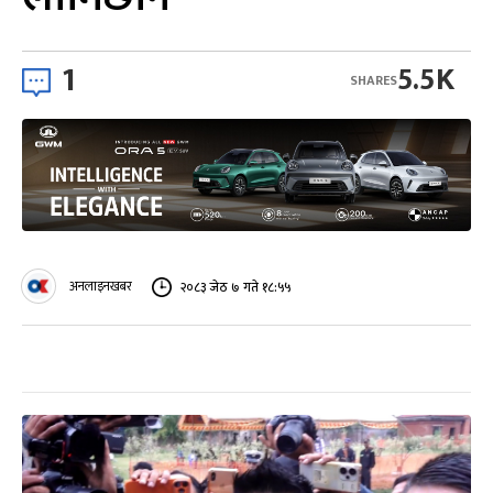
1
5.5K
SHARES
अनलाइनखबर
२०८३ जेठ ७ गते १८:५५