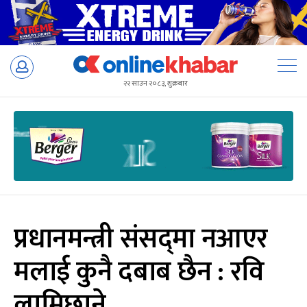
Skip
to
२२ साउन २०८३, शुक्रबार
content
प्रधानमन्त्री संसद्‌मा नआएर
मलाई कुनै दबाब छैन : रवि
लामिछाने