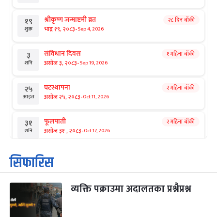
श्रीकृष्ण जन्माष्टमी व्रत
२८ दिन बाँकी
१९
-
भाद्र १९, २०८३
Sep 4, 2026
शुक्र
संविधान दिवस
१ महिना बाँकी
३
-
असोज ३, २०८३
Sep 19, 2026
शनि
घटस्थापना
२ महिना बाँकी
२५
-
असोज २५, २०८३
Oct 11, 2026
आइत
फूलपाती
२ महिना बाँकी
३१
-
असोज ३१ , २०८३
Oct 17, 2026
शनि
कार्तिक सङ्क्रान्ति
२ महिना बाँकी
१
सिफारिस
-
कार्तिक १, २०८३
Oct 18, 2026
आइत
व्यक्ति पक्राउमा अदालतका प्रश्नैप्रश्न
महानवमी
२ महिना बाँकी
३
-
कार्तिक ३, २०८३
Oct 20, 2026
मंगल