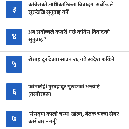
कांग्रेसको आधिकारिकता विवादमा सर्वोच्चले
३
सुरुदेखि सुनुवाइ गर्ने
अब सर्वोच्चले कसरी गर्छ कांग्रेस विवादको
४
सुनुवाइ ?
शेरबहादुर देउवा साउन २६ गते स्वदेश फर्किने
५
पर्वतारोही पुरबहादुर गुरुङको अन्त्येष्टि
६
(तस्वीरहरू)
‘संसद्‍मा कालो चस्मा खोल्नू, बैठक चल्दा सेयर
७
कारोबार नगर्नू’