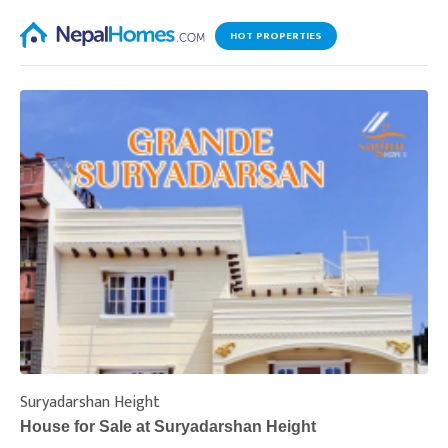
HOT PROPERTIES
Suryadarshan Height
L
House for Sale at Suryadarshan Height
H