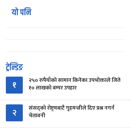
यो पनि
ट्रेन्डिङ
२५० रुपैयाँको सामान किनेका उपभोक्ताले जिते
१
१० लाखको बम्पर उपहार
संसद्को रोष्ट्रमबाटै गृहमन्त्रीले दिए प्रश्न नगर्न
२
चेतावनी