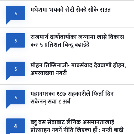
मधेशमा भयको रोटी सेक्दै सीके राउत
५
राजमार्ग दायाँबायाँका जग्गामा लाग्ने विकास
५
कर ५ प्रतिशत बिन्दु बढाइँदै
मोहन तिम्सिनाजी- मार्क्सवाद देववाणी होइन,
५
अपव्याख्या नगरौं
महानगरका १८७ सहकारीले फिर्ता दिन
५
सकेनन् सवा ८ अर्ब
ब्लु बस सेवाबाट लैंगिक असमानतालाई
४
प्रोत्साहन नगर्ने नीति लिएका हौं : मन्त्री बादी