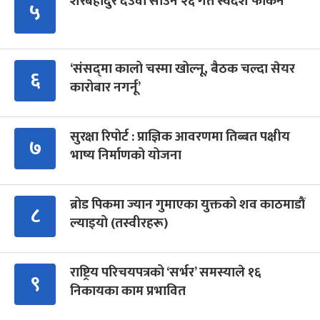
शेरबहादुर देउवा साउन २६ गते स्वदेश फर्किने
५
‘संसद्‍मा कालो चस्मा खोल्नू, बैठक चल्दा सेयर
६
कारोबार नगर्नू’
सुरक्षा रिपोर्ट : प्राज्ञिक आवरणमा तिब्बत पक्षीय
७
भाष्य निर्माणको योजना
ब्रोड पिकमा ज्यान गुमाएका युक्तको शव काठमाडौं
८
ल्याइयो (तस्वीरहरू)
राष्ट्रिय परिचयपत्रको ‘सर्भर’ समस्याले १६
९
निकायका काम प्रभावित