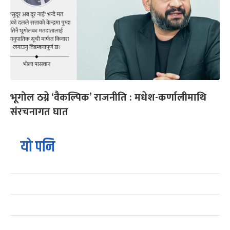
भूगोल ठग्ने ‘वैकल्पिक’ राजनीति : मधेश-कर्णालीमाथि
संरचनागत घात
यो पनि