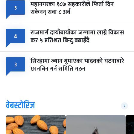
महानगरका १८७ सहकारीले फिर्ता दिन
५
सकेनन् सवा ८ अर्ब
राजमार्ग दायाँबायाँका जग्गामा लाग्ने विकास
४
कर ५ प्रतिशत बिन्दु बढाइँदै
सिरहामा ज्यान गुमाएका यादवको घटनाबारे
३
छानबिन गर्न समिति गठन
वेबस्टोरिज