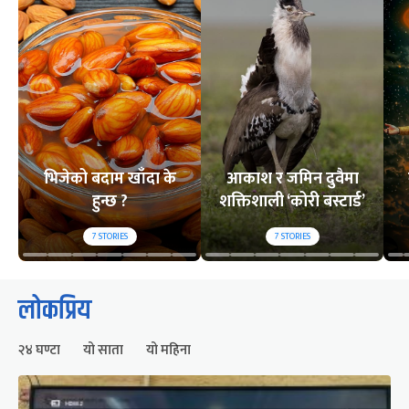
भिजेको बदाम खाँदा के
आकाश र जमिन दुवैमा
हुन्छ ?
शक्तिशाली ‘कोरी बस्टार्ड’
7
STORIES
7
STORIES
लोकप्रिय
२४ घण्टा
यो साता
यो महिना