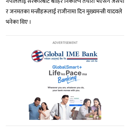
नेपाललाई सरकारबाट बाहिर निकाल्ने तयारी भएसँगै जसपा
र जनमतका मन्त्रीहरूलाई राजीनामा दिन मुख्यमन्त्री यादवले
भनेका थिए ।