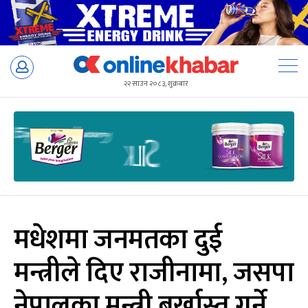
Skip
to
२२ साउन २०८३, शुक्रबार
content
मधेशमा जनमतका दुई
मन्त्रीले दिए राजीनामा, जसपा
नेपालका मन्त्री बर्खास्त गर्ने