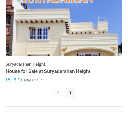
Suryadarshan Height
L
House for Sale at Suryadarshan Height
H
Rs. 3 Cr
R
Total Amount
‹
›