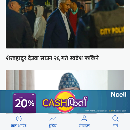
शेरबहादुर देउवा साउन २६ गते स्वदेश फर्किने
ताजा अपडेट
ट्रेन्डिङ
प्रोफाइल
सर्च