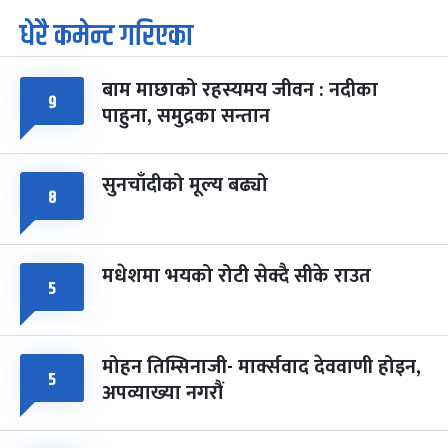
धेरै कमेन्ट गरिएका
पूर्णिमा व्रत
७ महिना बाँकी
७
-
चैत्र ७, २०८३
Mar 21, 2027
आइत
बाम माछाको रहस्यमय जीवन : नदीका
९
फागुपूर्णिमा
७ महिना बाँकी
८
पाहुना, समुद्रका सन्तान
-
चैत्र ८, २०८३
Mar 22, 2027
सोम
सुनचाँदीको मूल्य बढ्यो
८
मधेशमा भयको रोटी सेक्दै सीके राउत
५
मोहन तिम्सिनाजी- मार्क्सवाद देववाणी होइन,
५
अपव्याख्या नगरौं