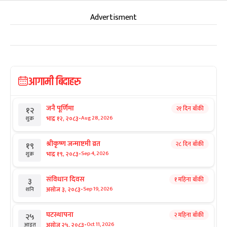
Advertisment
आगामी बिदाहरु
जनै पूर्णिमा
२१ दिन बाँकी
१२
-
भाद्र १२, २०८३
Aug 28, 2026
शुक्र
श्रीकृष्ण जन्माष्टमी व्रत
२८ दिन बाँकी
१९
-
भाद्र १९, २०८३
Sep 4, 2026
शुक्र
संविधान दिवस
१ महिना बाँकी
३
-
असोज ३, २०८३
Sep 19, 2026
शनि
घटस्थापना
२ महिना बाँकी
२५
-
असोज २५, २०८३
Oct 11, 2026
आइत