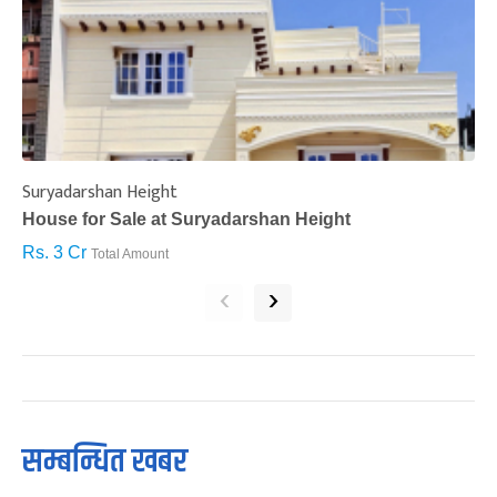
Suryadarshan Height
L
House for Sale at Suryadarshan Height
H
Rs. 3 Cr
R
Total Amount
‹
›
सम्बन्धित खबर