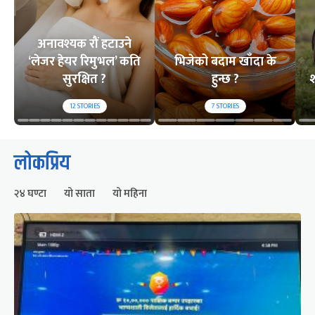
अनावश्यक रौं हटाउने
‘लेजर हेयर रिमुभल’ कति
भिजेको बदाम खाँदा के
सुरक्षित ?
हुन्छ ?
श
12
STORIES
7
STORIES
लोकप्रिय
२४ घण्टा
यो साता
यो महिना