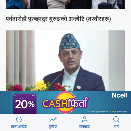
पर्वतारोही पुरबहादुर गुरुङको अन्त्येष्टि (तस्वीरहरू)
‘संसद्‍मा कालो चस्मा खोल्नू, बैठक चल्दा सेयर कारोबार
नगर्नू’
ताजा अपडेट
ट्रेन्डिङ
प्रोफाइल
सर्च