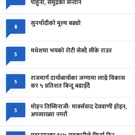
पाहुना, समुद्रका सन्तान
-
चैत्र ८, २०८३
Mar 22, 2027
सोम
सुनचाँदीको मूल्य बढ्यो
८
मधेशमा भयको रोटी सेक्दै सीके राउत
५
राजमार्ग दायाँबायाँका जग्गामा लाग्ने विकास
५
कर ५ प्रतिशत बिन्दु बढाइँदै
मोहन तिम्सिनाजी- मार्क्सवाद देववाणी होइन,
५
अपव्याख्या नगरौं