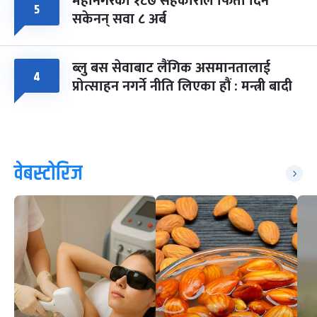
महानगरका १८७ सहकारीले फिर्ता दिन
५
सकेनन् सवा ८ अर्ब
ब्लु बस सेवाबाट लैंगिक असमानतालाई
४
प्रोत्साहन नगर्ने नीति लिएका हौं : मन्त्री बादी
वेबस्टोरिज