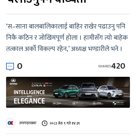
‘स–साना बालबालिकालाई बाहिर राखेर पढाउनु पनि
निकै कठिन र जोखिमपूर्ण होला । हामीसँग त्यो बाहेक
तत्काल अर्को विकल्प रहेन,’ अध्यक्ष भण्डारीले भने ।
0
420
SHARES
अनलाइनखबर
२०८३ जेठ ९ गते १४:३९