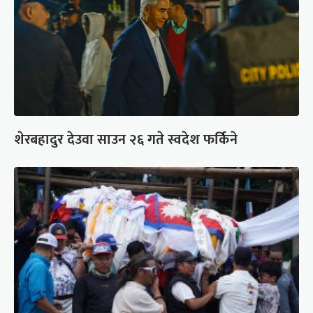
शेरबहादुर देउवा साउन २६ गते स्वदेश फर्किने