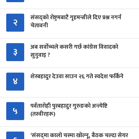
संसद्को रोष्ट्रमबाटै गृहमन्त्रीले दिए प्रश्न नगर्न
२
चेतावनी
अब सर्वोच्चले कसरी गर्छ कांग्रेस विवादको
३
सुनुवाइ ?
शेरबहादुर देउवा साउन २६ गते स्वदेश फर्किने
४
पर्वतारोही पुरबहादुर गुरुङको अन्त्येष्टि
५
(तस्वीरहरू)
‘संसद्‍मा कालो चस्मा खोल्नू, बैठक चल्दा सेयर