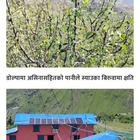
डोल्पामा असिनासहितको पानीले स्याउका बिरुवामा क्षति