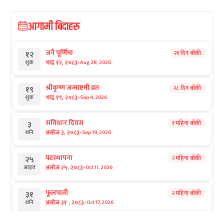
आगामी बिदाहरु
जनै पूर्णिमा
२१ दिन बाँकी
१२
-
भाद्र १२, २०८३
Aug 28, 2026
शुक्र
श्रीकृष्ण जन्माष्टमी व्रत
२८ दिन बाँकी
१९
-
भाद्र १९, २०८३
Sep 4, 2026
शुक्र
संविधान दिवस
१ महिना बाँकी
३
-
असोज ३, २०८३
Sep 19, 2026
शनि
घटस्थापना
२ महिना बाँकी
२५
-
असोज २५, २०८३
Oct 11, 2026
आइत
फूलपाती
२ महिना बाँकी
३१
-
असोज ३१ , २०८३
Oct 17, 2026
शनि