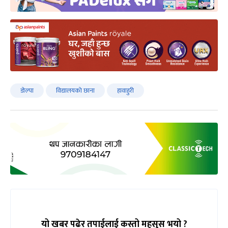
डोल्पा
विद्यालयको छाना
हावाहुरी
यो खबर पढेर तपाईलाई कस्तो महसुस भयो ?