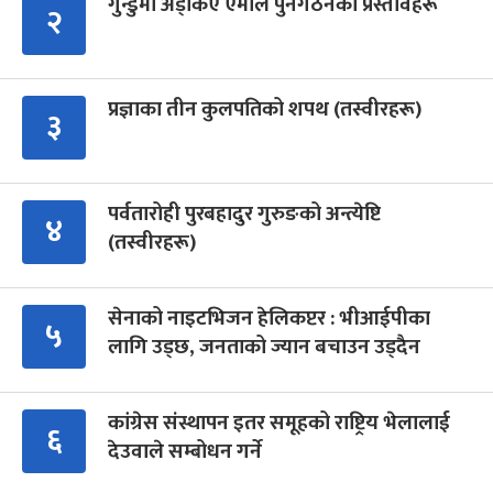
गुन्डुमा अड्किए एमाले पुनर्गठनका प्रस्तावहरू
२
प्रज्ञाका तीन कुलपतिको शपथ (तस्वीरहरू)
३
पर्वतारोही पुरबहादुर गुरुङको अन्त्येष्टि
४
(तस्वीरहरू)
सेनाको नाइटभिजन हेलिकप्टर : भीआईपीका
५
लागि उड्छ, जनताको ज्यान बचाउन उड्दैन
कांग्रेस संस्थापन इतर समूहको राष्ट्रिय भेलालाई
६
देउवाले सम्बोधन गर्ने