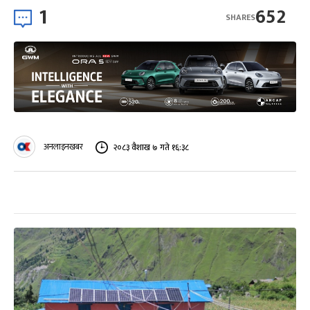
1
652
SHARES
अनलाइनखबर
२०८३ वैशाख ७ गते १६:३८