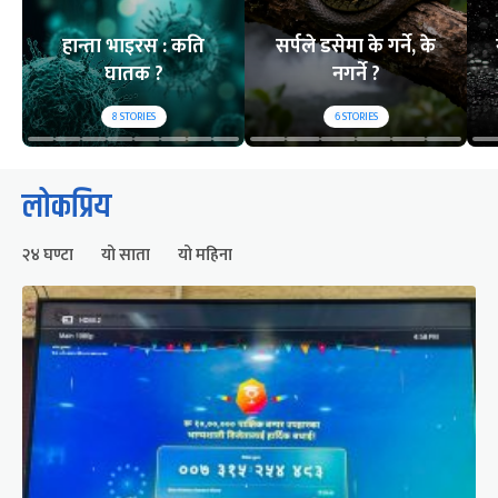
हान्ता भाइरस : कति
सर्पले डसेमा के गर्ने, के
घातक ?
नगर्ने ?
8
STORIES
6
STORIES
लोकप्रिय
२४ घण्टा
यो साता
यो महिना