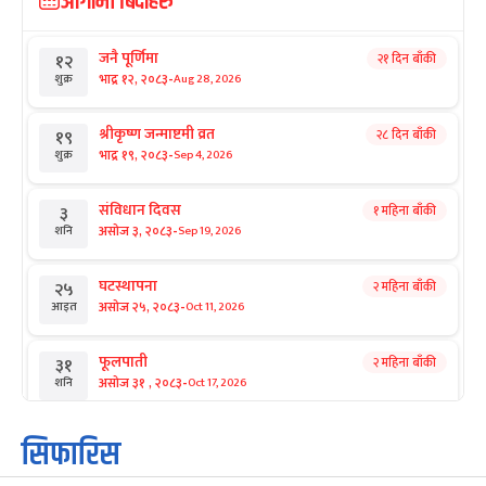
आगामी बिदाहरु
जनै पूर्णिमा
२१ दिन बाँकी
१२
-
भाद्र १२, २०८३
Aug 28, 2026
शुक्र
श्रीकृष्ण जन्माष्टमी व्रत
२८ दिन बाँकी
१९
-
भाद्र १९, २०८३
Sep 4, 2026
शुक्र
संविधान दिवस
१ महिना बाँकी
३
-
असोज ३, २०८३
Sep 19, 2026
शनि
घटस्थापना
२ महिना बाँकी
२५
-
असोज २५, २०८३
Oct 11, 2026
आइत
फूलपाती
२ महिना बाँकी
३१
-
असोज ३१ , २०८३
Oct 17, 2026
शनि
कार्तिक सङ्क्रान्ति
२ महिना बाँकी
१
सिफारिस
-
कार्तिक १, २०८३
Oct 18, 2026
आइत