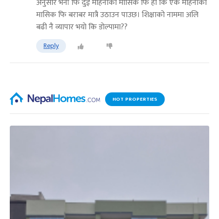
अनुसार भर्ना फि दुई महिनाकाे मासिक फि हाे कि एक महिनाकाे
मासिक फि बराबर मात्रै उठाउन पाउछ। शिक्षाको नाममा अलि
बढी नै व्यापार भयाे कि डाेल्पामा??
Reply
HOT PROPERTIES