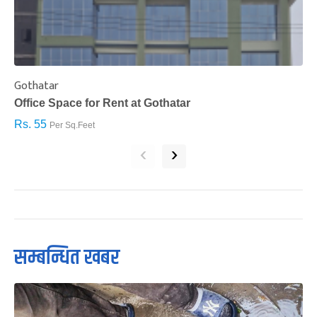
Gothatar
S
Office Space for Rent at Gothatar
H
Rs. 55
R
Per Sq.Feet
‹
›
सम्बन्धित खबर