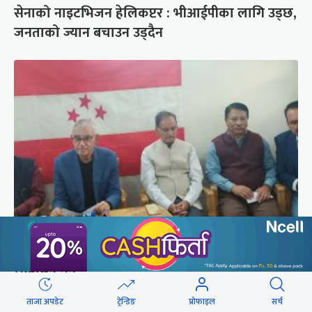
सेनाको नाइटभिजन हेलिकप्टर : भीआईपीका लागि उड्छ,
जनताको ज्यान बचाउन उड्दैन
कांग्रेस संस्थापन इतर समूहको राष्ट्रिय भेलालाई देउवाले
सम्बोधन गर्ने
ताजा अपडेट
ट्रेन्डिङ
प्रोफाइल
सर्च