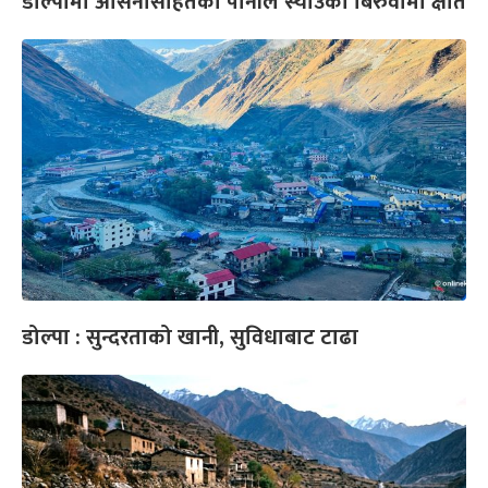
डोल्पामा असिनासहितको पानीले स्याउका बिरुवामा क्षति
डोल्पा : सुन्दरताको खानी, सुविधाबाट टाढा