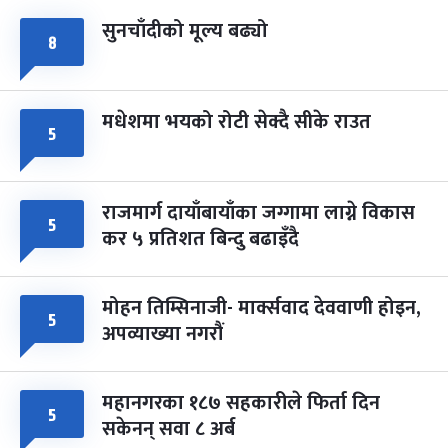
सुनचाँदीको मूल्य बढ्यो
८
मधेशमा भयको रोटी सेक्दै सीके राउत
५
राजमार्ग दायाँबायाँका जग्गामा लाग्ने विकास
५
कर ५ प्रतिशत बिन्दु बढाइँदै
मोहन तिम्सिनाजी- मार्क्सवाद देववाणी होइन,
५
अपव्याख्या नगरौं
महानगरका १८७ सहकारीले फिर्ता दिन
५
सकेनन् सवा ८ अर्ब