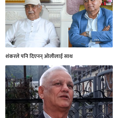
शंकरले पनि दिएनन् ओलीलाई साथ