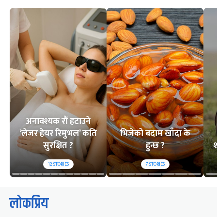
अनावश्यक रौं हटाउने
‘लेजर हेयर रिमुभल’ कति
भिजेको बदाम खाँदा के
सुरक्षित ?
हुन्छ ?
श
12
STORIES
7
STORIES
लोकप्रिय