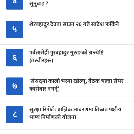
४
सुनुवाइ ?
शेरबहादुर देउवा साउन २६ गते स्वदेश फर्किने
५
पर्वतारोही पुरबहादुर गुरुङको अन्त्येष्टि
६
(तस्वीरहरू)
‘संसद्‍मा कालो चस्मा खोल्नू, बैठक चल्दा सेयर
७
कारोबार नगर्नू’
सुरक्षा रिपोर्ट : प्राज्ञिक आवरणमा तिब्बत पक्षीय
८
भाष्य निर्माणको योजना