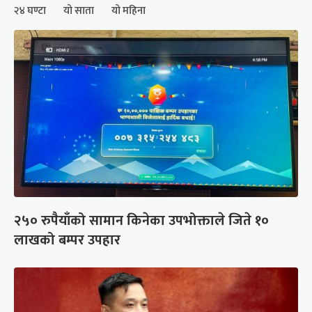
२४ घण्टा
यो साता
यो महिना
२५० रुपैयाँको सामान किनेका उपभोक्ताले जिते १०
लाखको बम्पर उपहार