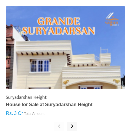
Suryadarshan Height
L
House for Sale at Suryadarshan Height
H
Rs. 3 Cr
R
Total Amount
‹
›