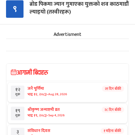
ब्रोड पिकमा ज्यान गुमाएका युक्तको शव काठमाडौं
९
ल्याइयो (तस्वीरहरू)
Advertisment
आगामी बिदाहरु
जनै पूर्णिमा
२१ दिन बाँकी
१२
-
भाद्र १२, २०८३
Aug 28, 2026
शुक्र
श्रीकृष्ण जन्माष्टमी व्रत
२८ दिन बाँकी
१९
-
भाद्र १९, २०८३
Sep 4, 2026
शुक्र
संविधान दिवस
१ महिना बाँकी
३