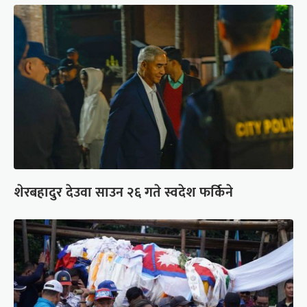
शेरबहादुर देउवा साउन २६ गते स्वदेश फर्किने