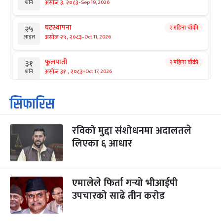
-
असोज ३, २०८३
Sep 19, 2026
शनि
घटस्थापना
२ महिना बाँकी
२५
-
असोज २५, २०८३
Oct 11, 2026
आइत
फूलपाती
२ महिना बाँकी
३१
-
असोज ३१ , २०८३
Oct 17, 2026
शनि
कार्तिक सङ्क्रान्ति
२ महिना बाँकी
१
सिफारिस
-
कार्तिक १, २०८३
Oct 18, 2026
आइत
रविको मुद्दा संशोधनमा अदालतले
महानवमी
२ महिना बाँकी
३
-
लिएका ६ आधार
कार्तिक ३, २०८३
Oct 20, 2026
मंगल
विजयादशमी
२ महिना बाँकी
४
-
कार्तिक ४, २०८३
Oct 21, 2026
बुध
एमालेले फिर्ता गर्‍यो भीआईपी
उपचारको साढे तीन करोड
पापा‌ङ्कुशा एकादशी व्रत
२ महिना बाँकी
५
-
कार्तिक ५, २०८३
Oct 22, 2026
बिहि