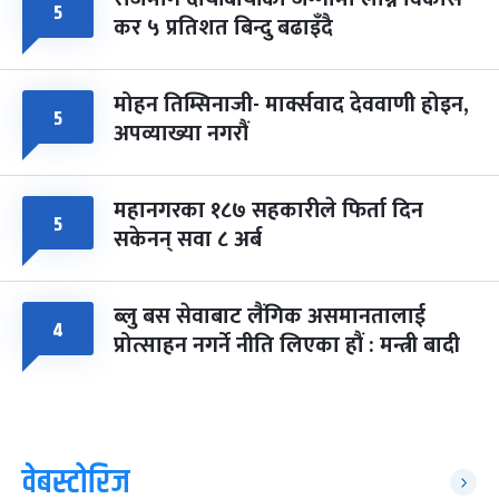
५
कर ५ प्रतिशत बिन्दु बढाइँदै
मोहन तिम्सिनाजी- मार्क्सवाद देववाणी होइन,
५
अपव्याख्या नगरौं
महानगरका १८७ सहकारीले फिर्ता दिन
५
सकेनन् सवा ८ अर्ब
ब्लु बस सेवाबाट लैंगिक असमानतालाई
४
प्रोत्साहन नगर्ने नीति लिएका हौं : मन्त्री बादी
वेबस्टोरिज