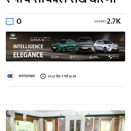
0
2.7K
SHARES
अनलाइनखबर
२०८३ जेठ ९ गते १८:११