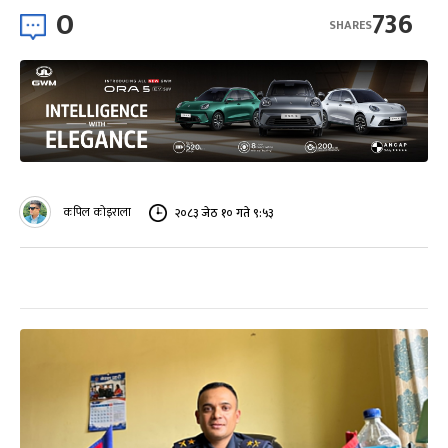
0
736
SHARES
कपिल कोइराला
२०८३ जेठ १० गते ९:५३