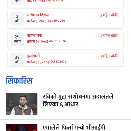
-
भाद्र १९, २०८३
Sep 4, 2026
शुक्र
संविधान दिवस
१ महिना बाँकी
३
-
असोज ३, २०८३
Sep 19, 2026
शनि
घटस्थापना
२ महिना बाँकी
२५
-
असोज २५, २०८३
Oct 11, 2026
आइत
फूलपाती
२ महिना बाँकी
३१
-
असोज ३१ , २०८३
Oct 17, 2026
शनि
कार्तिक सङ्क्रान्ति
२ महिना बाँकी
१
सिफारिस
-
कार्तिक १, २०८३
Oct 18, 2026
आइत
रविको मुद्दा संशोधनमा अदालतले
महानवमी
२ महिना बाँकी
३
-
लिएका ६ आधार
कार्तिक ३, २०८३
Oct 20, 2026
मंगल
विजयादशमी
२ महिना बाँकी
४
-
कार्तिक ४, २०८३
Oct 21, 2026
बुध
एमालेले फिर्ता गर्‍यो भीआईपी