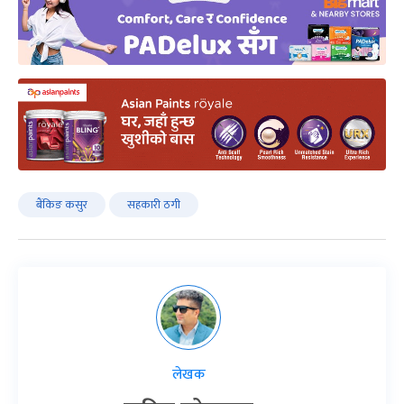
बैंकिङ कसुर
सहकारी ठगी
लेखक