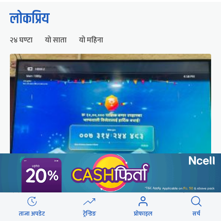
लोकप्रिय
२४ घण्टा
यो साता
यो महिना
२५० रुपैयाँको सामान किनेका उपभोक्ताले जिते १०
लाखको बम्पर उपहार
ताजा अपडेट
ट्रेन्डिङ
प्रोफाइल
सर्च