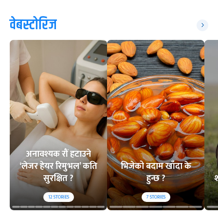
वेबस्टोरिज
अनावश्यक रौं हटाउने
‘लेजर हेयर रिमुभल’ कति
भिजेको बदाम खाँदा के
सुरक्षित ?
हुन्छ ?
श
12
STORIES
7
STORIES