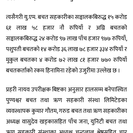
त्यसैगरी यु.एम. बचत सहकारीका सञ्चालकबिरुद्ध १५ करोड
६१ लाख ५८ हजार नौ रुपियाँ र अग्नि बचतको
सञ्चालकबिरुद्ध २४ करोड ९७ लाख पाँच हजार ९७७ रुपियाँ,
पशुपती बचतको १४ करोड ३६ लाख ७८ हजार ३३४ रुपियाँ र
मुकुल बचतका ४ करोड ७२ लाख ८१ हजार ७७० रुपियाँ
बचतकर्ताको रकम हिनामिना रहेको उजुरीमा उल्लेख छ ।
प्रहरी नायव उपरीक्षक बिष्टका अनुसार हालसम्म बनेपास्थित
पुण्यश्वर बचत तथा ऋण सहकारी संस्था लिमिटेडका
व्यवस्थापक कुमार गौतम, गरुड बचत तथा ऋण सहकारीका
अध्यक्ष वासुदेव खड्कासहित पाँच जना, युनिटी बचत तथा
ऋण सहकारी संस्थाका अध्यक्ष चन्द्रलाल श्रेष्ठसहित चार