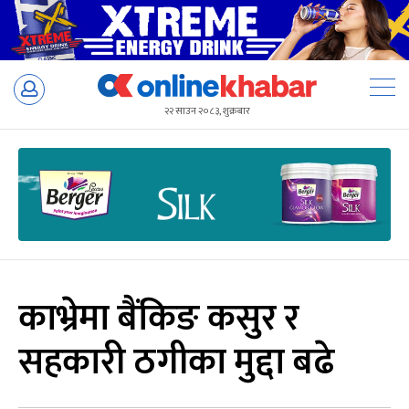
Skip
to
२२ साउन २०८३, शुक्रबार
content
काभ्रेमा बैंकिङ कसुर र
सहकारी ठगीका मुद्दा बढे