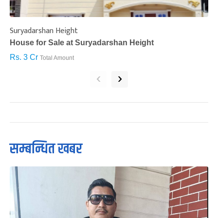
Suryadarshan Height
L
House for Sale at Suryadarshan Height
H
Rs. 3 Cr
R
Total Amount
‹
›
सम्बन्धित खबर