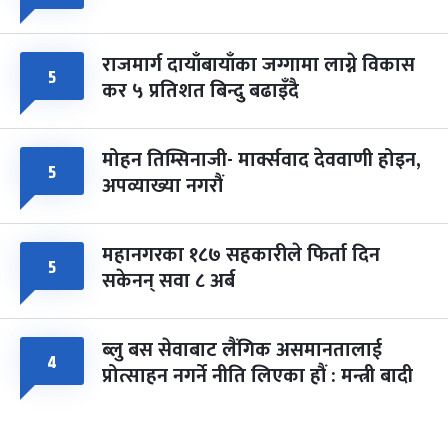
राजमार्ग दायाँबायाँका जग्गामा लाग्ने विकास
५
कर ५ प्रतिशत बिन्दु बढाइँदै
मोहन तिम्सिनाजी- मार्क्सवाद देववाणी होइन,
५
अपव्याख्या नगरौं
महानगरका १८७ सहकारीले फिर्ता दिन
५
सकेनन् सवा ८ अर्ब
ब्लु बस सेवाबाट लैंगिक असमानतालाई
४
प्रोत्साहन नगर्ने नीति लिएका हौं : मन्त्री बादी