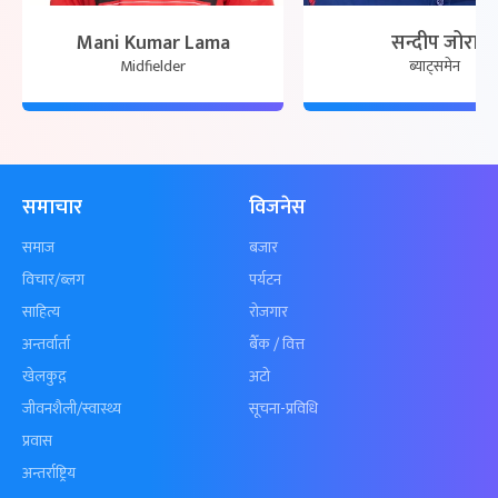
Mani Kumar Lama
सन्दीप जोरा
Midfielder
ब्याट्समेन
समाचार
विजनेस
समाज
बजार
विचार/ब्लग
पर्यटन
साहित्य
रोजगार
अन्तर्वार्ता
बैँक / वित्त
खेलकुद़़
अटो
जीवनशैली/स्वास्थ्य
सूचना-प्रविधि
प्रवास
अन्तर्राष्ट्रिय