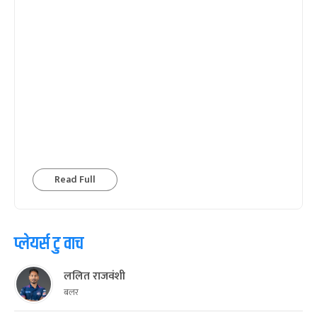
Read Full
प्लेयर्स टु वाच
ललित राजवंशी
बलर