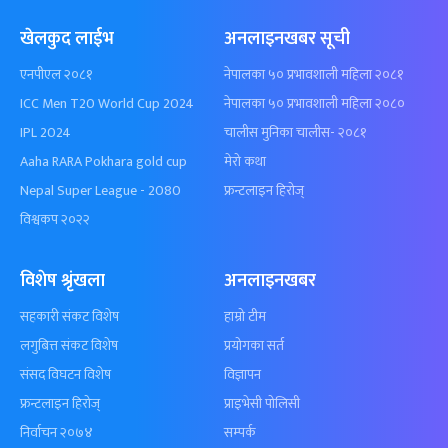
खेलकुद लाईभ
अनलाइनखबर सूची
एनपीएल २०८१
नेपालका ५० प्रभावशाली महिला २०८१
ICC Men T20 World Cup 2024
नेपालका ५० प्रभावशाली महिला २०८०
IPL 2024
चालीस मुनिका चालीस- २०८१
Aaha RARA Pokhara gold cup
मेरो कथा
Nepal Super League - 2080
फ्रन्टलाइन हिरोज्
विश्वकप २०२२
विशेष श्रृंखला
अनलाइनखबर
सहकारी संकट विशेष
हाम्रो टीम
लगुबित्त संकट विशेष
प्रयोगका सर्त
संसद विघटन विशेष
विज्ञापन
फ्रन्टलाइन हिरोज्
प्राइभेसी पोलिसी
निर्वाचन २०७४
सम्पर्क