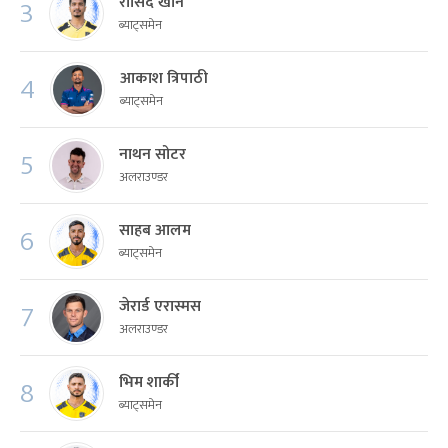
रासिद खान
3
ब्याट्समेन
आकाश त्रिपाठी
4
ब्याट्समेन
नाथन सोटर
5
अलराउण्डर
साहब आलम
6
ब्याट्समेन
जेरार्ड एरास्मस
7
अलराउण्डर
भिम शार्की
8
ब्याट्समेन