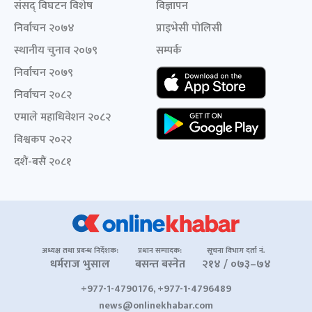
संसद् विघटन विशेष
विज्ञापन
निर्वाचन २०७४
प्राइभेसी पोलिसी
स्थानीय चुनाव २०७९
सम्पर्क
निर्वाचन २०७९
निर्वाचन २०८२
एमाले महाधिवेशन २०८२
विश्वकप २०२२
दशैं-बसैं २०८१
अध्यक्ष तथा प्रबन्ध निर्देशक:
प्रधान सम्पादक:
सूचना विभाग दर्ता नं.
धर्मराज भुसाल
बसन्त बस्नेत
२१४ / ०७३–७४
+977-1-4790176, +977-1-4796489
news@onlinekhabar.com