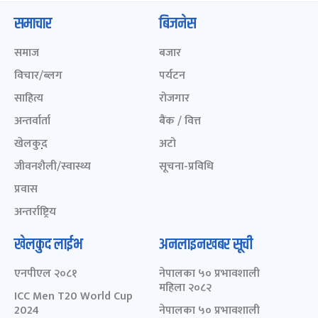
समाचार
बिजनेस
समाज
बजार
विचार/ब्लग
पर्यटन
साहित्य
रोजगार
अन्तर्वार्ता
बैंक / वित्त
खेलकुद़़
अटो
जीवनशैली/स्वास्थ्य
सूचना-प्रविधि
प्रवास
अन्तर्राष्ट्रिय
खेलकुद लाईभ
अनलाइनखबर सूची
एनपीएल २०८१
नेपालका ५० प्रभावशाली
महिला २०८२
ICC Men T20 World Cup
2024
नेपालका ५० प्रभावशाली