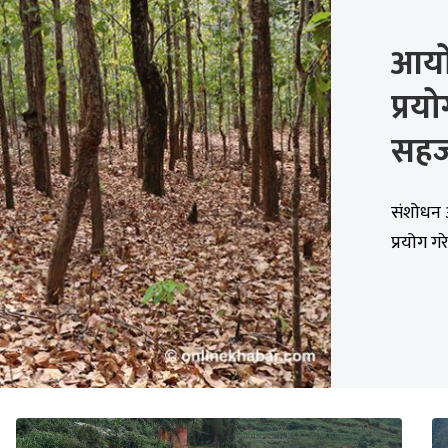
आयोज
प्रय
सह
संशोधन अ
प्रयोग गर