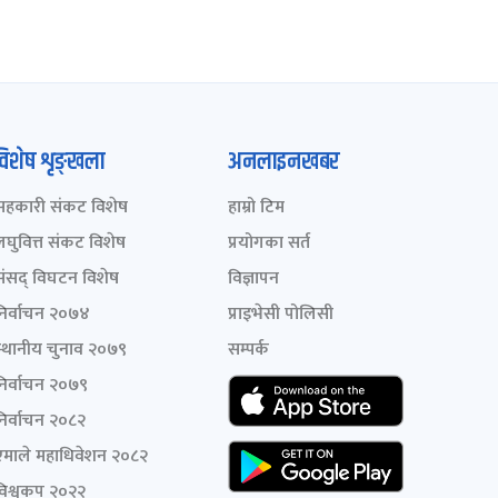
विशेष शृङ्खला
अनलाइनखबर
सहकारी संकट विशेष
हाम्रो टिम
लघुवित्त संकट विशेष
प्रयोगका सर्त
संसद् विघटन विशेष
विज्ञापन
निर्वाचन २०७४
प्राइभेसी पोलिसी
स्थानीय चुनाव २०७९
सम्पर्क
निर्वाचन २०७९
निर्वाचन २०८२
एमाले महाधिवेशन २०८२
विश्वकप २०२२