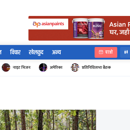
न
विचार
खेलकुद
अन्य
पात्रो
नाइट भिजन
अमेरिका
प्रतिनिधिसभा बैठक