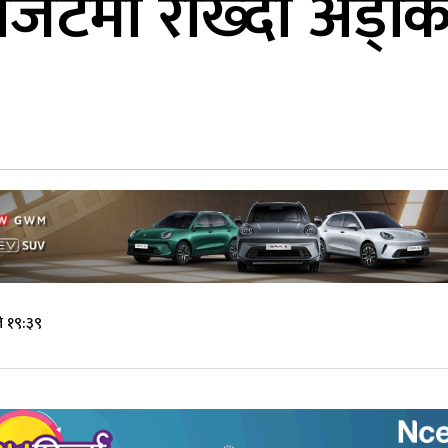
बजेटमा राख्दा अड्क
े १९:३९