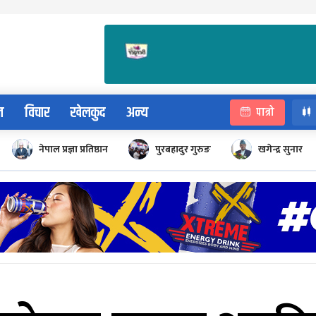
न
विचार
खेलकुद
अन्य
पात्रो
नेपाल प्रज्ञा प्रतिष्ठान
पुरबहादुर गुरुङ
खगेन्द्र सुनार