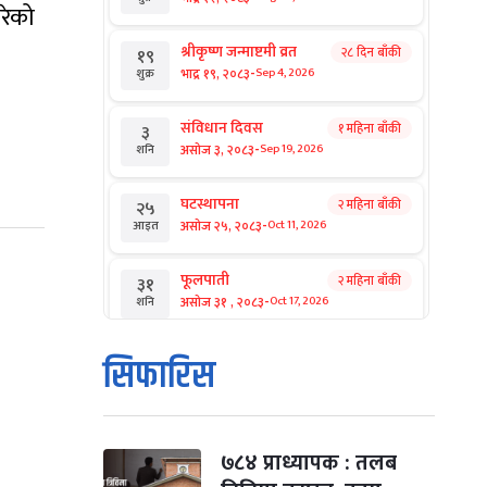
रेको
श्रीकृष्ण जन्माष्टमी व्रत
२८ दिन बाँकी
१९
-
भाद्र १९, २०८३
Sep 4, 2026
शुक्र
संविधान दिवस
१ महिना बाँकी
३
-
असोज ३, २०८३
Sep 19, 2026
शनि
घटस्थापना
२ महिना बाँकी
२५
-
असोज २५, २०८३
Oct 11, 2026
आइत
फूलपाती
२ महिना बाँकी
३१
-
असोज ३१ , २०८३
Oct 17, 2026
शनि
कार्तिक सङ्क्रान्ति
२ महिना बाँकी
१
सिफारिस
-
कार्तिक १, २०८३
Oct 18, 2026
आइत
महानवमी
२ महिना बाँकी
३
-
कार्तिक ३, २०८३
Oct 20, 2026
मंगल
७८४ प्राध्यापक : तलब