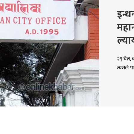
इन्
महान
ल्या
२९ चैत, 
त्यसले पा