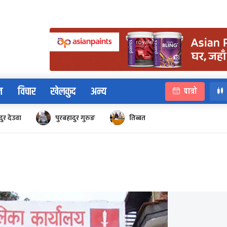
न
विचार
खेलकुद
अन्य
पात्रो
ुर देउवा
पुरबहादुर गुरुङ
तिब्बत