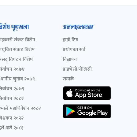
विशेष शृङ्खला
अनलाइनखबर
सहकारी संकट विशेष
हाम्रो टिम
लघुवित्त संकट विशेष
प्रयोगका सर्त
संसद् विघटन विशेष
विज्ञापन
निर्वाचन २०७४
प्राइभेसी पोलिसी
स्थानीय चुनाव २०७९
सम्पर्क
निर्वाचन २०७९
निर्वाचन २०८२
एमाले महाधिवेशन २०८२
विश्वकप २०२२
शैं-बसैं २०८१