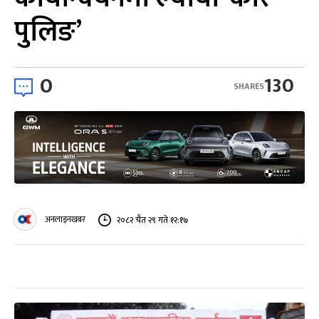
पुलिङ’
0
130
SHARES
अनलाइनखबर
२०८२ चैत २९ गते १२:१७