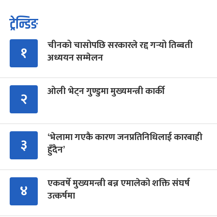
ट्रेन्डिङ
चीनको चासोपछि सरकारले रद्द गर्‍यो तिब्बती
१
अध्ययन सम्मेलन
ओली भेट्न गुण्डुमा मुख्यमन्त्री कार्की
२
‘भेलामा गएकै कारण जनप्रतिनिधिलाई कारबाही
३
हुँदैन’
एकवर्षे मुख्यमन्त्री बन्न एमालेको शक्ति संघर्ष
४
उत्कर्षमा