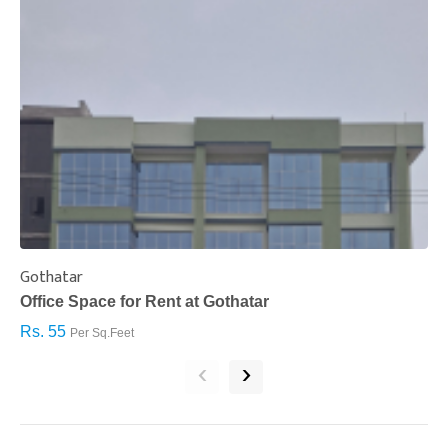
Gothatar
S
Office Space for Rent at Gothatar
H
Rs. 55
R
Per Sq.Feet
‹
›