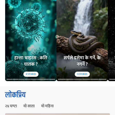
हान्ता भाइरस : कति
सर्पले डसेमा के गर्ने, के
घातक ?
नगर्ने ?
8
STORIES
6
STORIES
लोकप्रिय
२४ घण्टा
यो साता
यो महिना