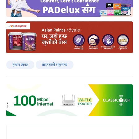
इन्धन खपत
काठमाडौं महानगर