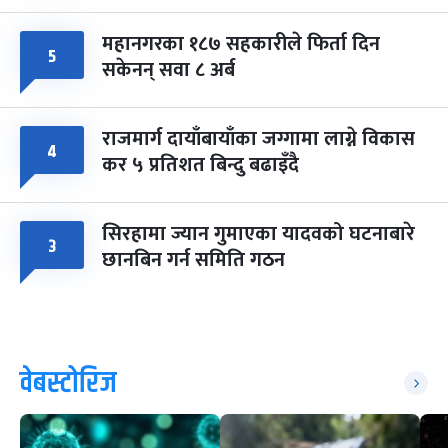
महानगरका १८७ सहकारीले फिर्ता दिन
५
सकेनन् सवा ८ अर्ब
राजमार्ग दायाँबायाँका जग्गामा लाग्ने विकास
४
कर ५ प्रतिशत बिन्दु बढाइँदै
सिरहामा ज्यान गुमाएका यादवको घटनाबारे
३
छानबिन गर्न समिति गठन
वेबस्टोरिज