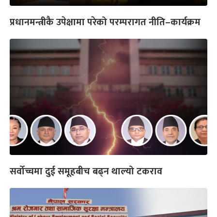
प्रधानमन्त्रीकै उपेक्षामा परेको परम्परागत नीति–कार्यक्रम
सर्वोच्चमा दुई समूहबीच बढ्न थाल्यो टकराव