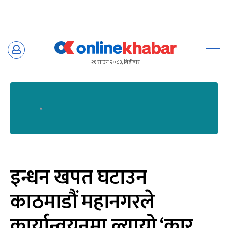
Skip
to
२१ साउन २०८३, बिहीबार
content
इन्धन खपत घटाउन
काठमाडौं महानगरले
कार्यान्वयनमा ल्यायो ‘कार