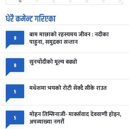
-
फाल्गुन २५, २०८३
Mar 9, 2027
मंगल
16
17
18
19
20
21
22
धेरै कमेन्ट गरिएका
पूर्णिमा व्रत
७ महिना बाँकी
७
-
चैत्र ७, २०८३
Mar 21, 2027
आइत
बाम माछाको रहस्यमय जीवन : नदीका
फागुपूर्णिमा
७ महिना बाँकी
८
९
पाहुना, समुद्रका सन्तान
-
चैत्र ८, २०८३
Mar 22, 2027
सोम
सुनचाँदीको मूल्य बढ्यो
८
मधेशमा भयको रोटी सेक्दै सीके राउत
५
मोहन तिम्सिनाजी- मार्क्सवाद देववाणी होइन,
५
अपव्याख्या नगरौं