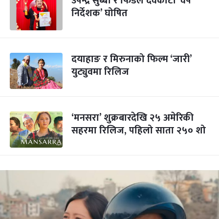
उपेन्द्र सुब्बा र फिडेल देवकोटा ‘वर्ष
निर्देशक’ घोषित
दयाहाङ र मिरुनाको फिल्म ‘जारी’
युट्युवमा रिलिज
‘मनसरा’ शुक्रबारदेखि २५ अमेरिकी
सहरमा रिलिज, पहिलो साता २५० शो