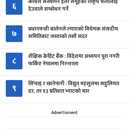
कांग्रेस संस्थापन इतर समूहको राष्ट्रिय भेलालाई
६
देउवाले सम्बोधन गर्ने
प्रधानमन्त्री बालेनले ल्याएको विधेयक संसदीय
७
समितिबाट जस्ताको तस्तै सदर
शैक्षिक क्रेडिट बैंक : विदेशमा अध्ययन पूरा नगरी
८
फर्किए नेपालमा निरन्तरता
सिँचाइ र खानेपानी : विद्युत् महसुलमा सहुलियत
९
दर, तर १३ प्रतिशत भ्याटको भार
Advertisment