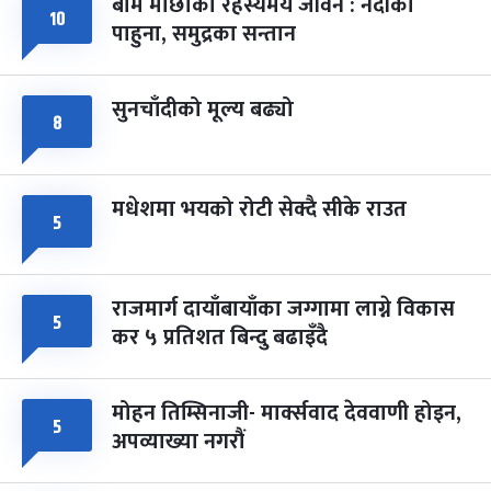
बाम माछाको रहस्यमय जीवन : नदीका
फागुपूर्णिमा
७ महिना बाँकी
८
१०
पाहुना, समुद्रका सन्तान
-
चैत्र ८, २०८३
Mar 22, 2027
सोम
सुनचाँदीको मूल्य बढ्यो
८
मधेशमा भयको रोटी सेक्दै सीके राउत
५
राजमार्ग दायाँबायाँका जग्गामा लाग्ने विकास
५
कर ५ प्रतिशत बिन्दु बढाइँदै
मोहन तिम्सिनाजी- मार्क्सवाद देववाणी होइन,
५
अपव्याख्या नगरौं