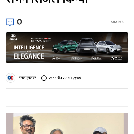
0
SHARES
अनलाइनखबर
२०८० चैत २४ गते १९:०४