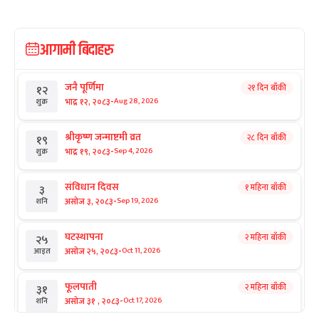
आगामी बिदाहरु
जनै पूर्णिमा
२१ दिन बाँकी
१२
-
भाद्र १२, २०८३
Aug 28, 2026
शुक्र
श्रीकृष्ण जन्माष्टमी व्रत
२८ दिन बाँकी
१९
-
भाद्र १९, २०८३
Sep 4, 2026
शुक्र
संविधान दिवस
१ महिना बाँकी
३
-
असोज ३, २०८३
Sep 19, 2026
शनि
घटस्थापना
२ महिना बाँकी
२५
-
असोज २५, २०८३
Oct 11, 2026
आइत
फूलपाती
२ महिना बाँकी
३१
-
असोज ३१ , २०८३
Oct 17, 2026
शनि