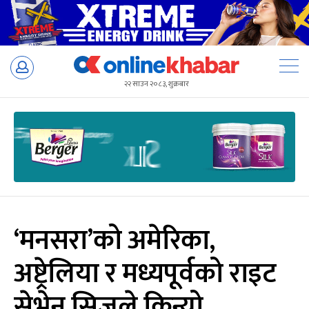
Skip
to
२२ साउन २०८३, शुक्रबार
content
‘मनसरा’को अमेरिका,
अष्ट्रेलिया र मध्यपूर्वको राइट
सेभेन सिजले किन्यो