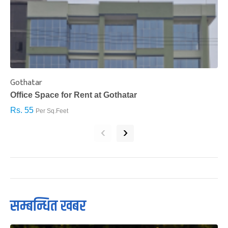
Gothatar
S
Office Space for Rent at Gothatar
H
Rs. 55
R
Per Sq.Feet
‹
›
सम्बन्धित खबर