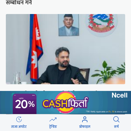
सम्बोधन गर्ने
प्रधानमन्त्री बालेनले ल्याएको विधेयक संसदीय
समितिबाट जस्ताको तस्तै सदर
ताजा अपडेट
ट्रेन्डिङ
प्रोफाइल
सर्च