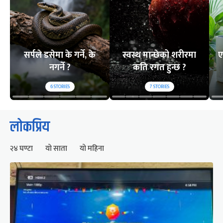
सर्पले डसेमा के गर्ने, के
स्वस्थ मान्छेको शरीरमा
ए
नगर्ने ?
कति रगत हुन्छ ?
6
STORIES
7
STORIES
लोकप्रिय
२४ घण्टा
यो साता
यो महिना