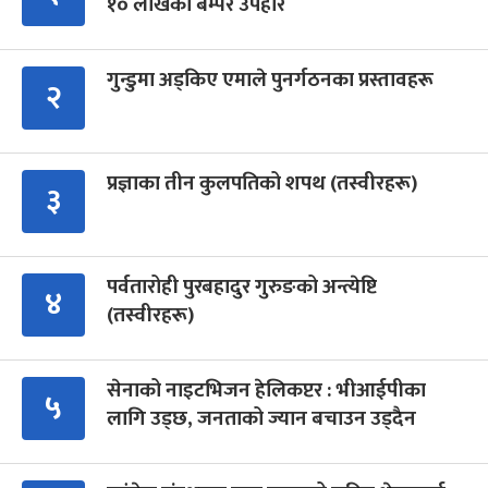
१० लाखको बम्पर उपहार
गुन्डुमा अड्किए एमाले पुनर्गठनका प्रस्तावहरू
२
प्रज्ञाका तीन कुलपतिको शपथ (तस्वीरहरू)
३
पर्वतारोही पुरबहादुर गुरुङको अन्त्येष्टि
४
(तस्वीरहरू)
सेनाको नाइटभिजन हेलिकप्टर : भीआईपीका
५
लागि उड्छ, जनताको ज्यान बचाउन उड्दैन