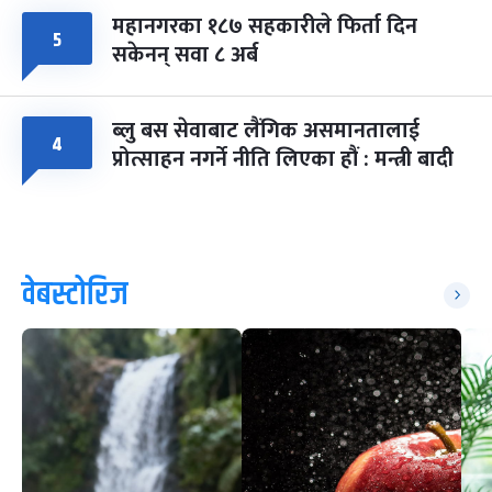
महानगरका १८७ सहकारीले फिर्ता दिन
५
सकेनन् सवा ८ अर्ब
ब्लु बस सेवाबाट लैंगिक असमानतालाई
४
प्रोत्साहन नगर्ने नीति लिएका हौं : मन्त्री बादी
वेबस्टोरिज