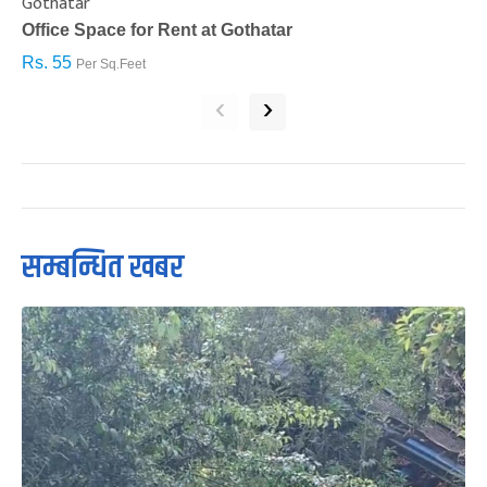
Gothatar
S
Office Space for Rent at Gothatar
H
Rs. 55
R
Per Sq.Feet
‹
›
सम्बन्धित खबर