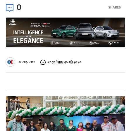
0
SHARES
अनलाइनखबर
२०८१ वैशाख २० गते १२:५०