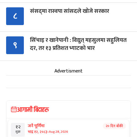
संसद्‍मा रास्वपा सांसदले खोजे सरकार
८
सिँचाइ र खानेपानी : विद्युत् महसुलमा सहुलियत
९
दर, तर १३ प्रतिशत भ्याटको भार
Advertisment
आगामी बिदाहरु
जनै पूर्णिमा
२० दिन बाँकी
१२
-
भाद्र १२, २०८३
Aug 28, 2026
शुक्र