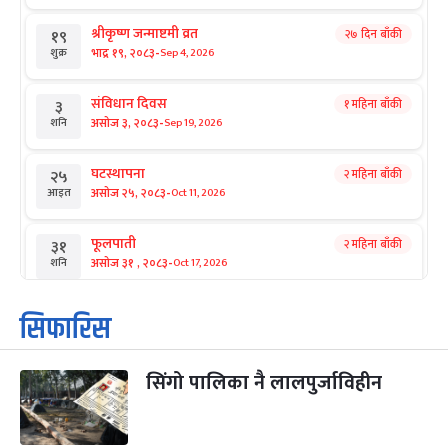
श्रीकृष्ण जन्माष्टमी व्रत
२७ दिन बाँकी
१९
-
भाद्र १९, २०८३
Sep 4, 2026
शुक्र
संविधान दिवस
१ महिना बाँकी
३
-
असोज ३, २०८३
Sep 19, 2026
शनि
घटस्थापना
२ महिना बाँकी
२५
-
असोज २५, २०८३
Oct 11, 2026
आइत
फूलपाती
२ महिना बाँकी
३१
-
असोज ३१ , २०८३
Oct 17, 2026
शनि
कार्तिक सङ्क्रान्ति
२ महिना बाँकी
१
सिफारिस
-
कार्तिक १, २०८३
Oct 18, 2026
आइत
सिंगो पालिका नै लालपुर्जाविहीन
महानवमी
२ महिना बाँकी
३
-
कार्तिक ३, २०८३
Oct 20, 2026
मंगल