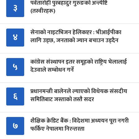
पर्वतारोही पुरबहादुर गुरुङको अन्त्येष्टि
३
(तस्वीरहरू)
सेनाको नाइटभिजन हेलिकप्टर : भीआईपीका
४
लागि उड्छ, जनताको ज्यान बचाउन उड्दैन
कांग्रेस संस्थापन इतर समूहको राष्ट्रिय भेलालाई
५
देउवाले सम्बोधन गर्ने
प्रधानमन्त्री बालेनले ल्याएको विधेयक संसदीय
६
समितिबाट जस्ताको तस्तै सदर
शैक्षिक क्रेडिट बैंक : विदेशमा अध्ययन पूरा नगरी
७
फर्किए नेपालमा निरन्तरता