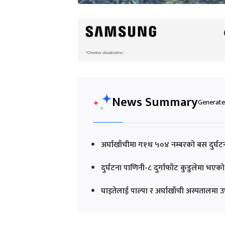
News Summary
Generated
अर्घाखाँचीमा ग१ध ५०४ नम्बरको बस दुर्घटन
दुर्घटना पाणिनी-८ दुर्गाफाँट कुडुलेमा भएक
घाइतेलाई पाल्पा र अर्घाखाँची अस्पतालमा