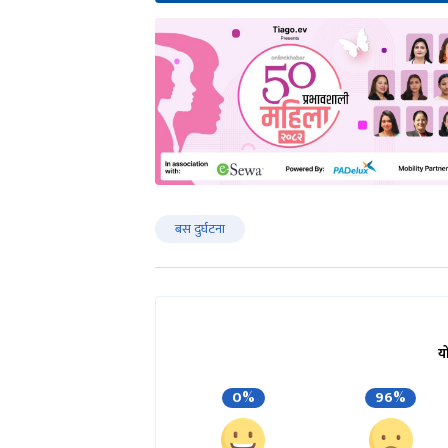
बस दुर्घटना
य
0%
96%