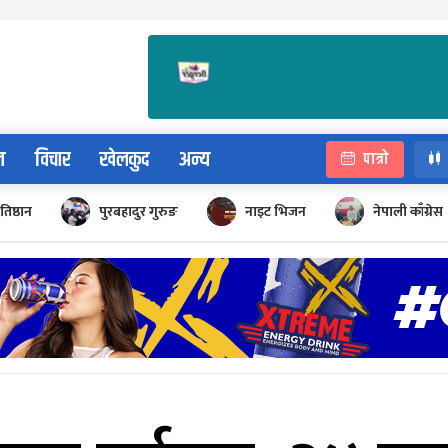
न
विचार
खेलकुद
अन्य
पात्रो
रतिष्ठान
पुरबहादुर गुरुङ
नाइट भिजन
नेपाली काँग्रेस