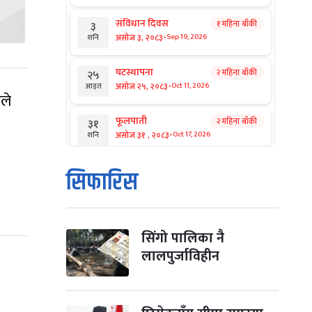
संविधान दिवस
१ महिना बाँकी
३
-
असोज ३, २०८३
Sep 19, 2026
शनि
घटस्थापना
२ महिना बाँकी
२५
-
असोज २५, २०८३
Oct 11, 2026
आइत
ले
फूलपाती
२ महिना बाँकी
३१
-
असोज ३१ , २०८३
Oct 17, 2026
शनि
कार्तिक सङ्क्रान्ति
२ महिना बाँकी
१
सिफारिस
-
कार्तिक १, २०८३
Oct 18, 2026
आइत
महानवमी
२ महिना बाँकी
३
-
कार्तिक ३, २०८३
Oct 20, 2026
मंगल
सिंगो पालिका नै
लालपुर्जाविहीन
विजयादशमी
२ महिना बाँकी
४
-
कार्तिक ४, २०८३
Oct 21, 2026
बुध