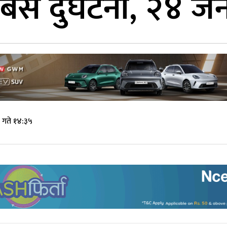
 बस दुर्घटना, २४ ज
 गते १४:३५