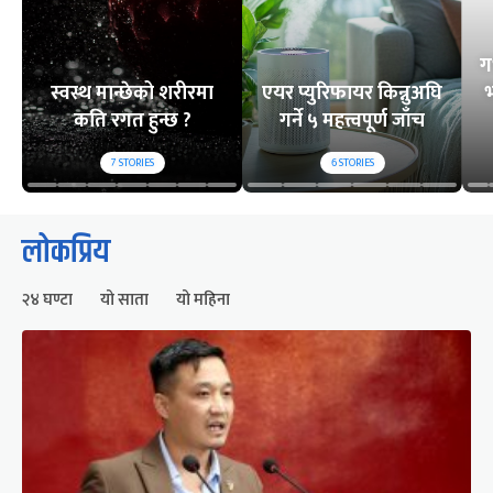
ग
स्वस्थ मान्छेको शरीरमा
एयर प्युरिफायर किन्नुअघि
भ
कति रगत हुन्छ ?
गर्ने ५ महत्त्वपूर्ण जाँच
7
STORIES
6
STORIES
लोकप्रिय
२४ घण्टा
यो साता
यो महिना