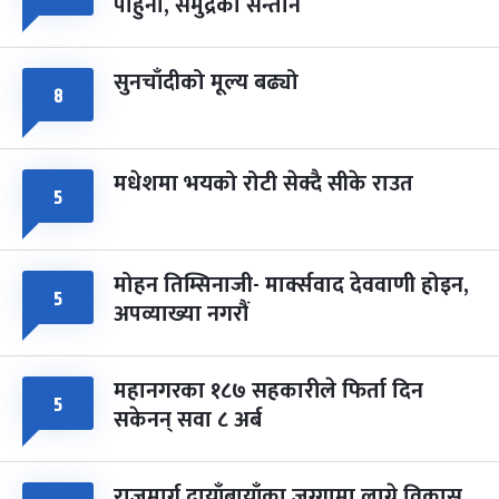
पाहुना, समुद्रका सन्तान
-
चैत्र ८, २०८३
Mar 22, 2027
सोम
सुनचाँदीको मूल्य बढ्यो
८
मधेशमा भयको रोटी सेक्दै सीके राउत
५
मोहन तिम्सिनाजी- मार्क्सवाद देववाणी होइन,
५
अपव्याख्या नगरौं
महानगरका १८७ सहकारीले फिर्ता दिन
५
सकेनन् सवा ८ अर्ब
राजमार्ग दायाँबायाँका जग्गामा लाग्ने विकास