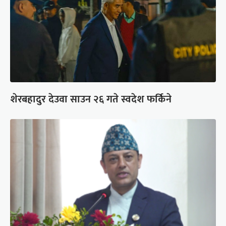
शेरबहादुर देउवा साउन २६ गते स्वदेश फर्किने