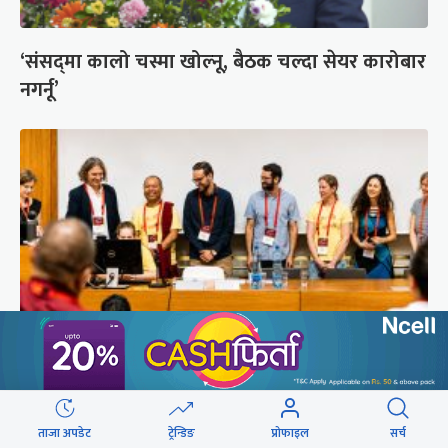
‘संसद्‍मा कालो चस्मा खोल्नू, बैठक चल्दा सेयर कारोबार
नगर्नू’
सुरक्षा रिपोर्ट : प्राज्ञिक आवरणमा तिब्बत पक्षीय भाष्य
निर्माणको योजना
ताजा अपडेट
ट्रेन्डिङ
प्रोफाइल
सर्च