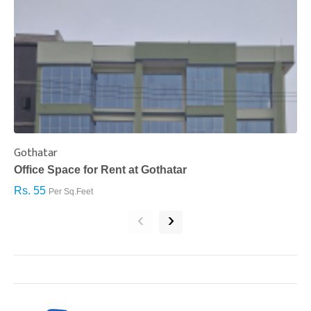
Gothatar
S
Office Space for Rent at Gothatar
H
Rs. 55
R
Per Sq.Feet
‹
›