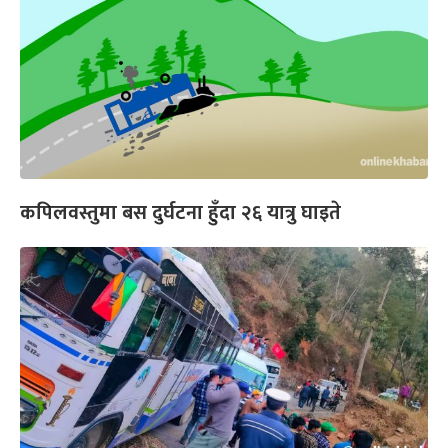
कपिलवस्तुमा बस दुर्घटना हुँदा २६ यात्रु घाइते