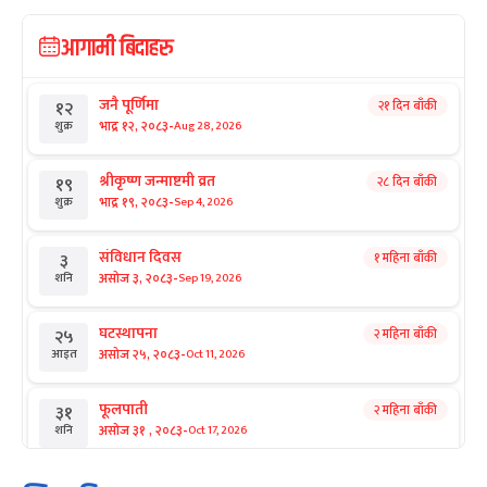
आगामी बिदाहरु
जनै पूर्णिमा
२१ दिन बाँकी
१२
-
भाद्र १२, २०८३
Aug 28, 2026
शुक्र
श्रीकृष्ण जन्माष्टमी व्रत
२८ दिन बाँकी
१९
-
भाद्र १९, २०८३
Sep 4, 2026
शुक्र
संविधान दिवस
१ महिना बाँकी
३
-
असोज ३, २०८३
Sep 19, 2026
शनि
घटस्थापना
२ महिना बाँकी
२५
-
असोज २५, २०८३
Oct 11, 2026
आइत
फूलपाती
२ महिना बाँकी
३१
-
असोज ३१ , २०८३
Oct 17, 2026
शनि
कार्तिक सङ्क्रान्ति
२ महिना बाँकी