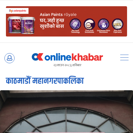
Skip
to
२३ साउन २०८३, शनिबार
content
काठमाडौं महानगरपाकलिका