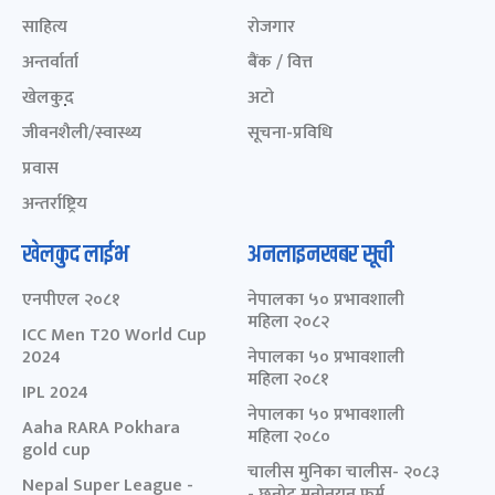
साहित्य
रोजगार
अन्तर्वार्ता
बैंक / वित्त
खेलकुद़़
अटो
जीवनशैली/स्वास्थ्य
सूचना-प्रविधि
प्रवास
अन्तर्राष्ट्रिय
खेलकुद लाईभ
अनलाइनखबर सूची
एनपीएल २०८१
नेपालका ५० प्रभावशाली
महिला २०८२
ICC Men T20 World Cup
2024
नेपालका ५० प्रभावशाली
महिला २०८१
IPL 2024
नेपालका ५० प्रभावशाली
Aaha RARA Pokhara
महिला २०८०
gold cup
चालीस मुनिका चालीस- २०८३
Nepal Super League -
- छनोट मनोनयन फर्म