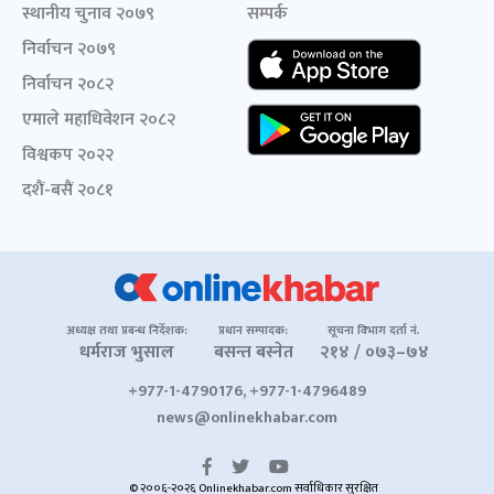
स्थानीय चुनाव २०७९
सम्पर्क
निर्वाचन २०७९
निर्वाचन २०८२
एमाले महाधिवेशन २०८२
विश्वकप २०२२
दशैं-बसैं २०८१
अध्यक्ष तथा प्रबन्ध निर्देशक:
प्रधान सम्पादक:
सूचना विभाग दर्ता नं.
धर्मराज भुसाल
बसन्त बस्नेत
२१४ / ०७३–७४
+977-1-4790176, +977-1-4796489
news@onlinekhabar.com
© २००६-२०२६ Onlinekhabar.com सर्वाधिकार सुरक्षित