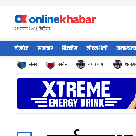
Skip
to
content
२१ साउन २०८३, बिहीबार
होमपेज
समाचार
बिजनेस
जीवनशैली
मनोरञ्ज
संसद्
काँग्रेस
गगन थापा
शेरबहाद