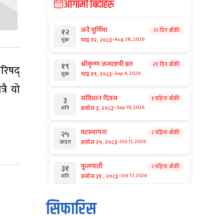
आगामी बिदाहरु
जनै पूर्णिमा
२२ दिन बाँकी
१२
-
भाद्र १२, २०८३
Aug 28, 2026
शुक्र
श्रीकृष्ण जन्माष्टमी व्रत
२९ दिन बाँकी
१९
रिषद्
-
भाद्र १९, २०८३
Sep 4, 2026
शुक्र
रै यो
संविधान दिवस
१ महिना बाँकी
३
-
असोज ३, २०८३
Sep 19, 2026
शनि
घटस्थापना
२ महिना बाँकी
२५
-
असोज २५, २०८३
Oct 11, 2026
आइत
फूलपाती
२ महिना बाँकी
३१
-
असोज ३१ , २०८३
Oct 17, 2026
शनि
कार्तिक सङ्क्रान्ति
२ महिना बाँकी
१
सिफारिस
-
कार्तिक १, २०८३
Oct 18, 2026
आइत