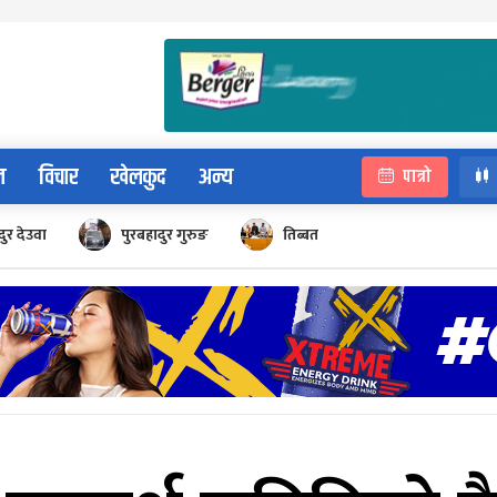
न
विचार
खेलकुद
अन्य
पात्रो
ुर देउवा
पुरबहादुर गुरुङ
तिब्बत