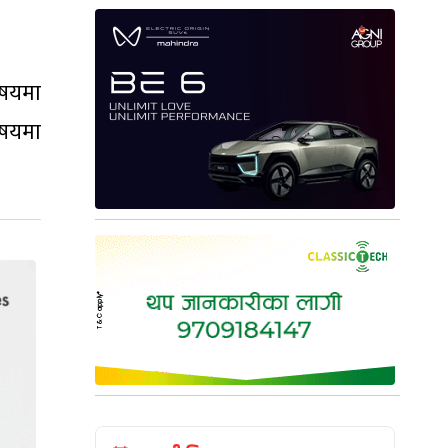
िषयमा
विषयमा