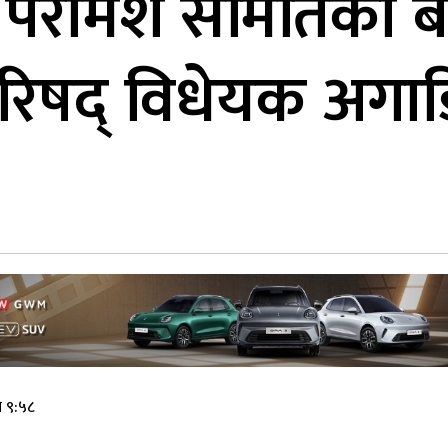
ा परामर्श समितिको ब
रिषद् विधेयक अगाडि
े ९:५८