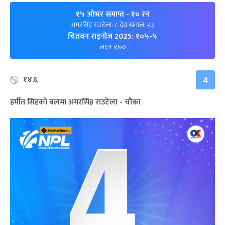
१५ ओभर समाप्त
- १० रन
अमरसिंह राउटेला: ८ देव खनाल: २३
चितवन राइनोज 2025: १०५-५
लक्ष्यः १७०
१४.६
4
हर्मीत सिंहको बलमा अमरसिंह राउटेला - चौका