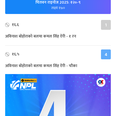
चितवन राइनोज 2025: १२०-९
लक्ष्यः १७०
१६.६
1
अविनाश बोहोराको बलमा कमल सिंह ऐरी - १ रन
१६.५
4
अविनाश बोहोराको बलमा कमल सिंह ऐरी - चौका