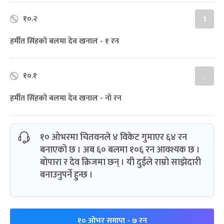
१०.२
1
हर्मीत सिंहको बलमा देव खनाल - १ रन
१०.१
.
हर्मीत सिंहको बलमा देव खनाल - नो रन
१० ओभरमा चितवनले ४ विकेट गुमाएर ६४ रन
बनाएको छ । अब ६० बलमा १०६ रन आवश्यक छ ।
बोपारा र देव क्रिजमा छन् । यी दुईले राम्रो साझेदारी
बनाउनुपर्ने हुन्छ ।
१० ओभर समाप्त
- ७ रन