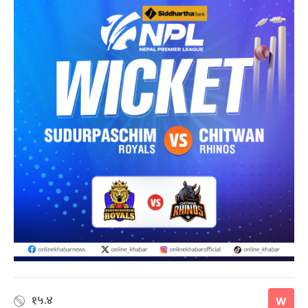
१५.४
W