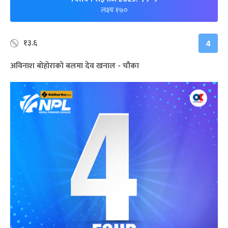
लक्ष्यः १७०
१३.६
4
अविनाश बोहोराको बलमा देव खनाल - चौका