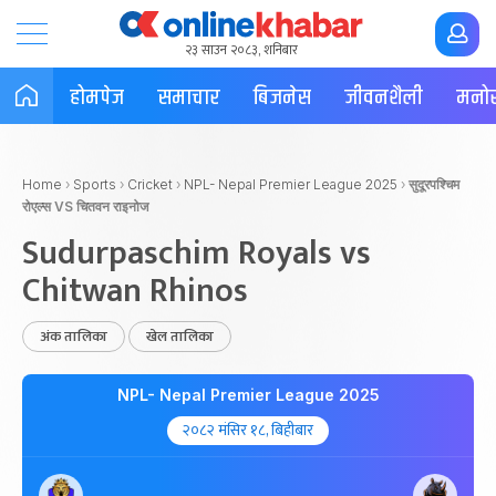
२३ साउन २०८३, शनिबार
होमपेज
समाचार
बिजनेस
जीवनशैली
मनोर
Home
›
Sports
›
Cricket
›
NPL- Nepal Premier League 2025
›
सुदूरपश्चिम
रोएल्स VS चितवन राइनोज
Sudurpaschim Royals vs
Chitwan Rhinos
अंक तालिका
खेल तालिका
NPL- Nepal Premier League 2025
२०८२ मंसिर १८, बिहीबार