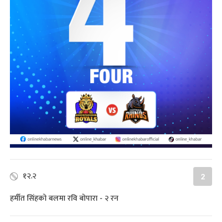
१२.२
2
हर्मीत सिंहको बलमा रवि बोपारा - २ रन