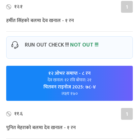
१२.१
1
हर्मीत सिंहको बलमा देव खनाल - १ रन
RUN OUT CHECK !!!
NOT OUT !!!
१२ ओभर समाप्त
- ८ रन
देव खनाल: १२ रवि बोपारा: २१
चितवन राइनोज 2025: ७८-४
लक्ष्यः १७०
११.६
1
पुनित मेहराको बलमा देव खनाल - १ रन