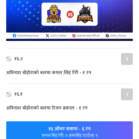
१६.२
1
अविनाश बोहोराको बलमा कमल सिंह ऐरी - १ रन
१६.१
1
अविनाश बोहोराको बलमा रिजन ढकाल - १ रन
१६ ओभर समाप्त
- ६ रन
कमल सिंह ऐरी: ० अमरसिंह राउटेला: ९