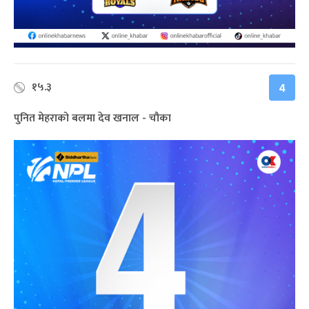
१५.३
4
पुनित मेहराको बलमा देव खनाल - चौका