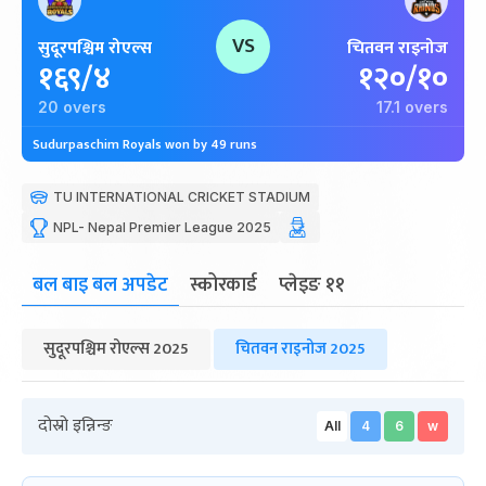
VS
सुदूरपश्चिम रोएल्स
चितवन राइनोज
१६९/४
१२०/१०
20 overs
17.1 overs
Sudurpaschim Royals won by 49 runs
TU INTERNATIONAL CRICKET STADIUM
NPL- Nepal Premier League 2025
बल बाइ बल अपडेट
स्कोरकार्ड
प्लेइङ ११
सुदूरपश्चिम रोएल्स 2025
चितवन राइनोज 2025
दोस्रो इन्निन्ङ
All
4
6
w