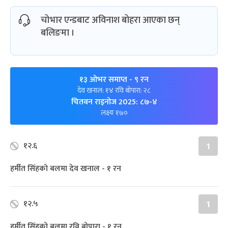
चोभार एन्डबाट अविनाश बोहरा आएका छन्
बलिङमा ।
१३ ओभर समाप्त
- ९ रन
देव खनाल: १४ रवि बोपारा: २८
चितवन राइनोज 2025: ८७-४
लक्ष्यः १७०
१२.६
1
हर्मीत सिंहको बलमा देव खनाल - १ रन
१२.५
1
हर्मीत सिंहको बलमा रवि बोपारा - १ रन