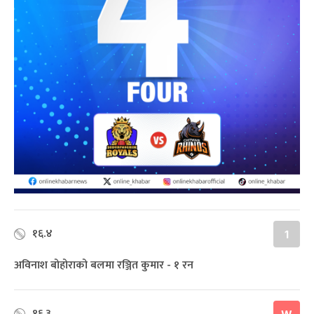
१६.४
1
अविनाश बोहोराको बलमा रञ्जित कुमार - १ रन
१६.३