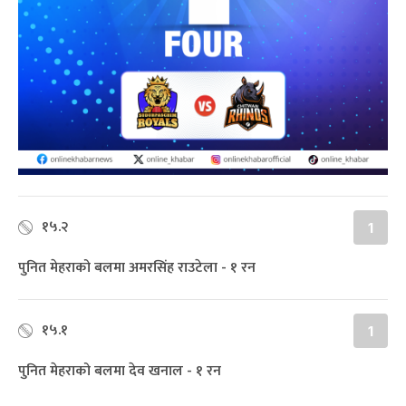
१५.२
1
पुनित मेहराको बलमा अमरसिंह राउटेला - १ रन
१५.१
1
पुनित मेहराको बलमा देव खनाल - १ रन