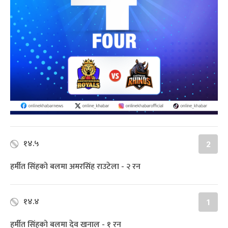
१४.५
2
हर्मीत सिंहको बलमा अमरसिंह राउटेला - २ रन
१४.४
1
हर्मीत सिंहको बलमा देव खनाल - १ रन