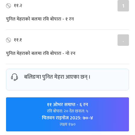
११.२
1
पुनित मेहराको बलमा रवि बोपारा - १ रन
११.१
.
पुनित मेहराको बलमा रवि बोपारा - नो रन
बलिङमा पुनित मेहरा आएका छन् ।
११ ओभर समाप्त
- ६ रन
रवि बोपारा: २० देव खनाल: ५
चितवन राइनोज 2025: ७०-४
लक्ष्यः १७०