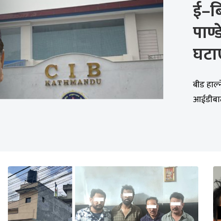
ई–बि
पाण्
घटा
बीड हाल्
आईडीबाट 