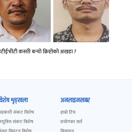
टीईभीटी कसरी बन्यो क्रिप्टोको अखडा ?
विशेष शृङ्खला
अनलाइनखबर
सहकारी संकट विशेष
हाम्रो टिम
लघुवित्त संकट विशेष
प्रयोगका सर्त
संसद् विघटन विशेष
विज्ञापन