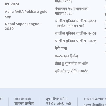
महिला २०८१
IPL 2024
नेपालका ५० प्रभावशाली
Aaha RARA Pokhara gold
महिला २०८०
cup
चालीस मुनिका चालीस- २०८३
Nepal Super League -
- छनोट मनोनयन फर्म
2080
चालीस मुनिका चालीस- २०८२
चालीस मुनिका चालीस- २०८१
मेरो कथा
द
फ्रन्टलाइन हिरोज्
प्रीति टु युनिकोड कन्भर्टर
युनिकोड टु प्रीति कन्भर्टर
+977-1-479017
शक:
प्रधान सम्पादक:
सूचना विभाग दर्ता नं.
बसन्त बस्नेत
२१४ / ०७३–७४
news@onlinek