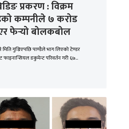
डिङ प्रकरण : विक्रम
डेको कम्पनीले ७ करोड
एर फेर्‍यो बोलकबोल
ने मिति गुज्रिएपछि पाण्डैले भाग लिएको टेण्डर
फाइनान्सियल डकुमेन्ट परिवर्तन गरी ६७...