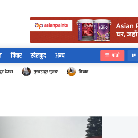
न
विचार
खेलकुद
अन्य
पात्रो
ुर देउवा
पुरबहादुर गुरुङ
तिब्बत