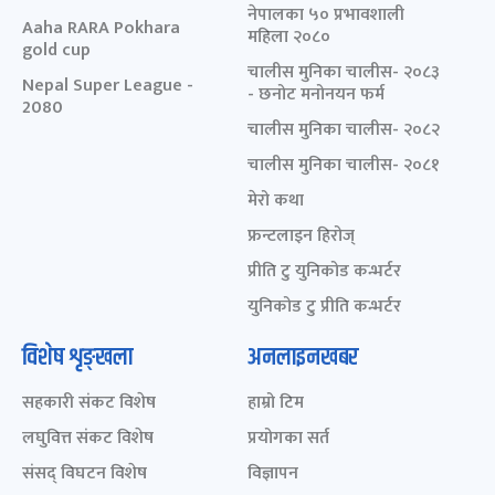
नेपालका ५० प्रभावशाली
Aaha RARA Pokhara
महिला २०८०
gold cup
चालीस मुनिका चालीस- २०८३
Nepal Super League -
- छनोट मनोनयन फर्म
2080
चालीस मुनिका चालीस- २०८२
चालीस मुनिका चालीस- २०८१
मेरो कथा
फ्रन्टलाइन हिरोज्
प्रीति टु युनिकोड कन्भर्टर
युनिकोड टु प्रीति कन्भर्टर
विशेष शृङ्खला
अनलाइनखबर
सहकारी संकट विशेष
हाम्रो टिम
लघुवित्त संकट विशेष
प्रयोगका सर्त
संसद् विघटन विशेष
विज्ञापन