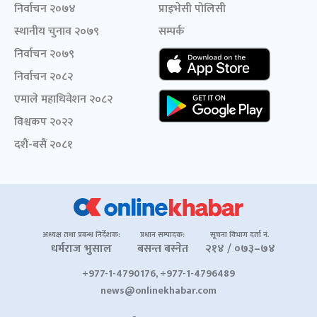
निर्वाचन २०७४
प्राइभेसी पोलिसी
स्थानीय चुनाव २०७९
सम्पर्क
निर्वाचन २०७९
निर्वाचन २०८२
एमाले महाधिवेशन २०८२
विश्वकप २०२२
दशैं-बसैं २०८१
अध्यक्ष तथा प्रबन्ध निर्देशक:
प्रधान सम्पादक:
सूचना विभाग दर्ता नं.
धर्मराज भुसाल
बसन्त बस्नेत
२१४ / ०७३–७४
+977-1-4790176, +977-1-4796489
news@onlinekhabar.com