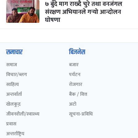
७ बुँदे माग राख्दै चुरे तथा वनजंगल
संरक्षण अभियानले गर्‍यो आन्दोलन
घोषणा
समाचार
बिजनेस
समाज
बजार
विचार/ब्लग
पर्यटन
साहित्य
रोजगार
अन्तर्वार्ता
बैंक / वित्त
खेलकुद़़
अटो
जीवनशैली/स्वास्थ्य
सूचना-प्रविधि
प्रवास
अन्तर्राष्ट्रिय