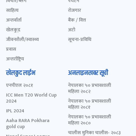
विचार/ब्लग
पर्यटन
साहित्य
रोजगार
अन्तर्वार्ता
बैंक / वित्त
खेलकुद़़
अटो
जीवनशैली/स्वास्थ्य
सूचना-प्रविधि
प्रवास
अन्तर्राष्ट्रिय
खेलकुद लाईभ
अनलाइनखबर सूची
एनपीएल २०८१
नेपालका ५० प्रभावशाली
महिला २०८२
ICC Men T20 World Cup
2024
नेपालका ५० प्रभावशाली
महिला २०८१
IPL 2024
नेपालका ५० प्रभावशाली
Aaha RARA Pokhara
महिला २०८०
gold cup
चालीस मुनिका चालीस- २०८३