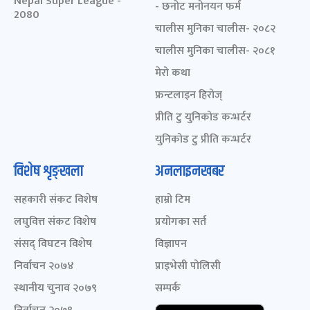
Nepal Super League -
- छनोट मनोनयन फर्म
2080
चालीस मुनिका चालीस- २०८२
चालीस मुनिका चालीस- २०८१
मेरो कथा
फ्रन्टलाइन हिरोज्
प्रीति टु युनिकोड कन्भर्टर
युनिकोड टु प्रीति कन्भर्टर
विशेष शृङ्खला
अनलाइनखबर
सहकारी संकट विशेष
हाम्रो टिम
लघुवित्त संकट विशेष
प्रयोगका सर्त
संसद् विघटन विशेष
विज्ञापन
निर्वाचन २०७४
प्राइभेसी पोलिसी
स्थानीय चुनाव २०७९
सम्पर्क