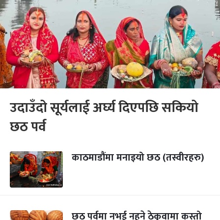
उदाउँदो सूर्यलाई अर्घ्य दिएपछि सकियो
छठ पर्व
काठमाडौंमा मनाइयो छठ (तस्वीरहरु)
छठ पर्वमा नभई नहुने ठेकुवामा कस्तो