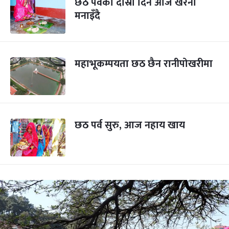
छठ पर्वको दोस्रो दिन आज खरना
मनाइँदै
महाभूकम्पयता छठ छैन रानीपोखरीमा
छठ पर्व सुरु, आज नहाय खाय