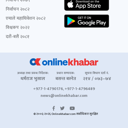
निर्वाचन २०७९
निर्वाचन २०८२
एमाले महाधिवेशन २०८२
विश्वकप २०२२
दशैं-बसैं २०८१
अध्यक्ष तथा प्रबन्ध निर्देशक:
प्रधान सम्पादक:
सूचना विभाग दर्ता नं.
धर्मराज भुसाल
बसन्त बस्नेत
२१४ / ०७३–७४
+977-1-4790176, +977-1-4796489
news@onlinekhabar.com
© २००६-२०२६ Onlinekhabar.com सर्वाधिकार सुरक्षित