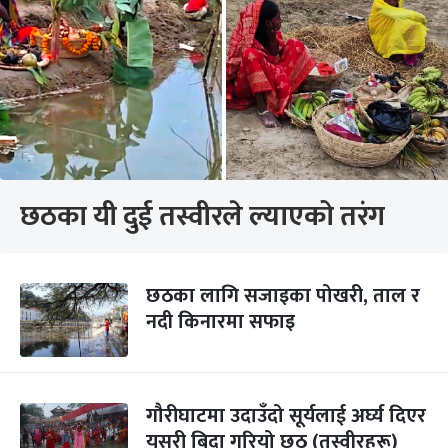
छठका यी दुई तस्वीरले ल्याएको तरंग
छठका लागि सजाइका पोखरी, ताल र
नदी किनारमा सफाइ
गौरीघाटमा उदाउँदो सूर्यलाई अर्घ्य दिएर
यसरी बिदा गरियो छठ (तस्वीरहरू)