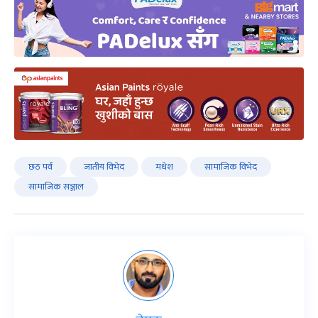
छठ पर्व
जातीय विभेद
मधेश
सामाजिक विभेद
सामाजिक सञ्जाल