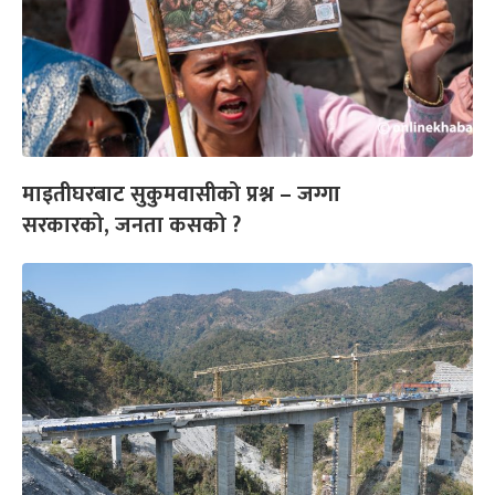
माइतीघरबाट सुकुमवासीको प्रश्न – जग्गा
सरकारको, जनता कसको ?