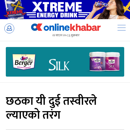
Skip
to
२२ साउन २०८३, शुक्रबार
content
छठका यी दुई तस्वीरले
ल्याएको तरंग