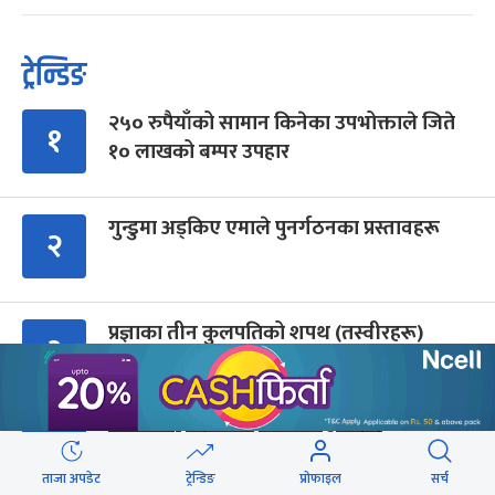
ट्रेन्डिङ
२५० रुपैयाँको सामान किनेका उपभोक्ताले जिते
१
१० लाखको बम्पर उपहार
गुन्डुमा अड्किए एमाले पुनर्गठनका प्रस्तावहरू
२
प्रज्ञाका तीन कुलपतिको शपथ (तस्वीरहरू)
३
पर्वतारोही पुरबहादुर गुरुङको अन्त्येष्टि
४
(तस्वीरहरू)
ताजा अपडेट
ट्रेन्डिङ
प्रोफाइल
सर्च