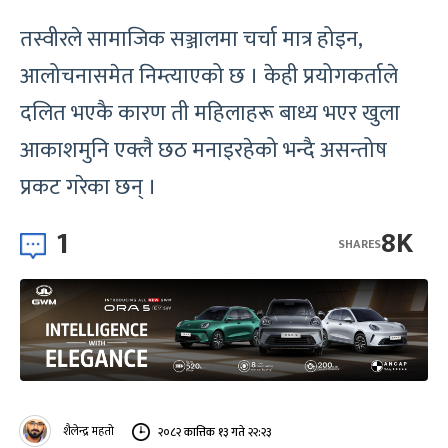
तस्वीरले सामाजिक सञ्जालमा चर्चा मात्र होइन,
आलोचनासमेत निम्त्याएको छ । केही प्रयोगकर्ताले
दलित भएकै कारण ती महिलाहरू बाध्य भएर खुला
आकाशमुनि एक्लै छठ मनाइरहेको भन्दै असन्तोष
प्रकट गरेका छन् ।
1
8K
SHARES
शैलेन्द्र महतो
२०८२ कात्तिक १३ गते २२:२३