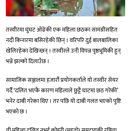
तस्वीरमा घुंघट ओढेकी एक महिला छठका सामग्रीसहित
नदी किनारमा बसिरहेकी छिन् । वरिपरि दुई बालबालिका
खेलिरहेका देखिन्छन् । तस्वीरले उनी विपन्न पृष्ठभूमिकी हुन्
भन्ने झल्को दिलाउँछ ।
सामाजिक सञ्जालमा हजारौं प्रयोगकर्ताले यो तस्वीर सेयर
गर्दै ‘दलित भएकै कारण महिलाले छुट्टै घाटमा छठ गरेकी’
भनेर दाबी गरेका थिए । तर पछि यो दाबी गलत भएको पुष्टि
भएको छ ।
ती महिला दलित नभई कोइरी (महतो) समुदायकी रञ्जिता