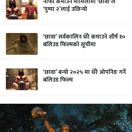
नाफा कमाउने मामिलामा ‘छावा’ले
‘पुष्पा २’लाई उछिन्यो
‘छावा’ सर्वकालिन धेरै कमाउने शीर्ष १०
बलिउड फिल्मको सूचीमा
‘छावा’ बन्यो २०२५ मा धेरै ओपनिङ गर्ने
बलिउड फिल्म