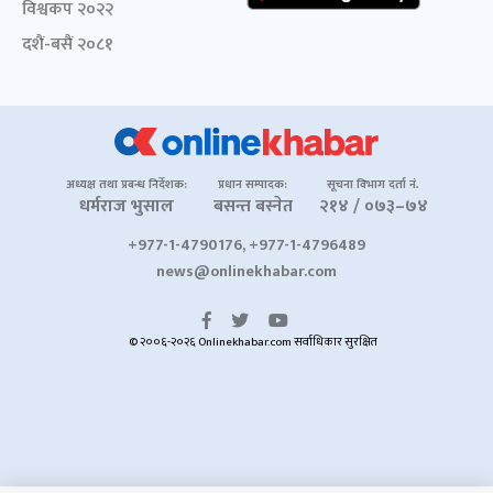
विश्वकप २०२२
दशैं-बसैं २०८१
अध्यक्ष तथा प्रबन्ध निर्देशक:
प्रधान सम्पादक:
सूचना विभाग दर्ता नं.
धर्मराज भुसाल
बसन्त बस्नेत
२१४ / ०७३–७४
+977-1-4790176, +977-1-4796489
news@onlinekhabar.com
© २००६-२०२६ Onlinekhabar.com सर्वाधिकार सुरक्षित